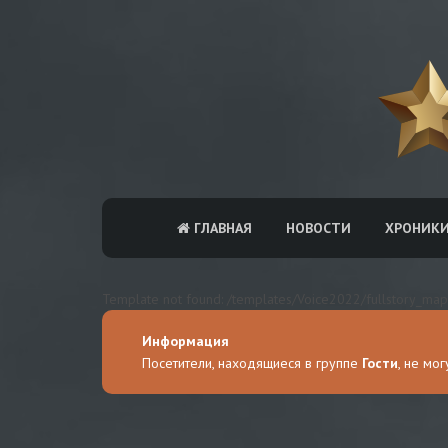
ГЛАВНАЯ
НОВОСТИ
ХРОНИК
Template not found: /templates/Voice2022/fullstory_map
Информация
Посетители, находящиеся в группе
Гости
, не мо