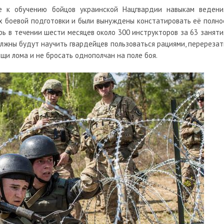
ие к обучению бойцов украинской Нацгвардии навыкам ведени
х боевой подготовки и были вынуждены констатировать её полно
рь в течении шести месяцев около 300 инструкторов за 63 заняти
лжны будут научить гвардейцев пользоваться рациями, перерезат
щи лома и не бросать однополчан на поле боя.