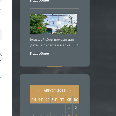
Подробнее
и
Большой сбор помощи для
детей Донбасса и в зоне СВО!
Подробнее
,
х
к
«
АВГУСТ 2026 »
ПН
ВТ
СР
ЧТ
ПТ
СБ
ВС
1
2