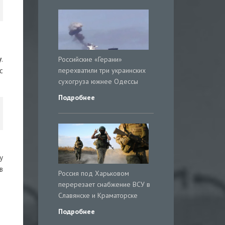
у
.
Российские «Герани»
перехватили три украинских
с
сухогруза южнее Одессы
Подробнее
у
в
Россия под Харьковом
перерезает снабжение ВСУ в
Славянске и Краматорске
Подробнее