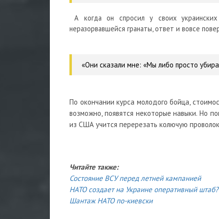
А когда он спросил у своих украинских 
неразорвавшейся гранаты, ответ и вовсе повер
«Они сказали мне: «Мы либо просто убира
По окончании курса молодого бойца, стоимос
возможно, появятся некоторые навыки. Но п
из США учится перерезать колючую проволок
Читайте также:
Состояние ВСУ перед летней кампанией
НАТО создает на Украине оперативный штаб?
Шантаж НАТО по-киевски