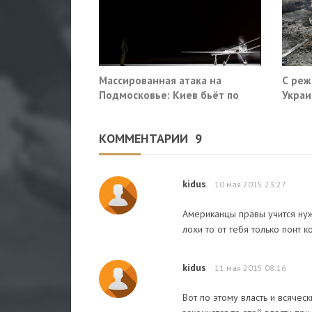
Массированная атака на
С реж
Подмосковье: Киев бьёт по
Украи
гражданской инфраструктуре
КОММЕНТАРИИ
9
kidus
10 мая 2015 23:27
Американцы правы учится нуж
лохи то от тебя только понт 
kidus
11 мая 2015 08:16
Вот по этому власть и всячес