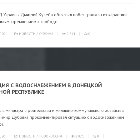
Д Украины Дмитрий Кулеба объяснил побег граждан из карантина
имым стремлением к свободе.
020
НОВОСТИ
/
УКРАИНА
2 614
0
ЦИЯ С ВОДОСНАБЖЕНИЕМ В ДОНЕЦКОЙ
НОЙ РЕСПУБЛИКЕ
ль министра строительства и жилищно-коммунального хозяйства
имир Дубовка прокомментировал ситуацию с водоснабжением
и.
020
НОВОСТИ
/
НОВОРОССИЯ
2 071
0