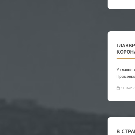
ГЛАВВ
КОРОН
У главно
Проценко
31-МАР-2
В СТРА