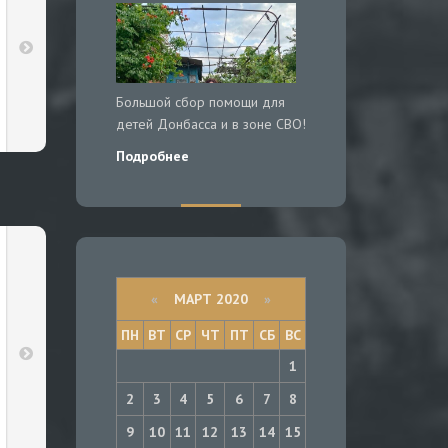
Большой сбор помощи для
детей Донбасса и в зоне СВО!
Подробнее
«
МАРТ 2020
»
ПН
ВТ
СР
ЧТ
ПТ
СБ
ВС
1
2
3
4
5
6
7
8
9
10
11
12
13
14
15