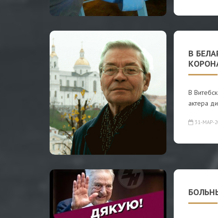
В БЕЛ
КОРОН
В Витебс
актера д
31-МАР-2
БОЛЬН