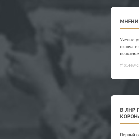
МНЕНИЕ
Ученые у
окончател
невозмож
31-МАР-2
В ЛНР
КОРОН
Первый с