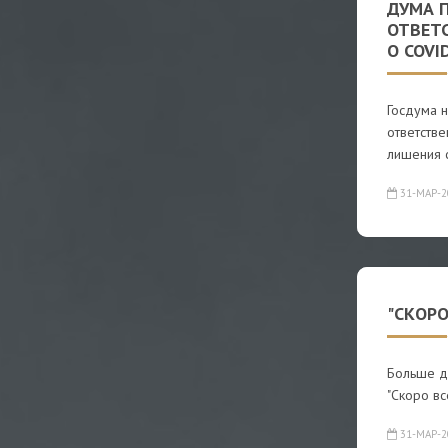
ДУМА 
ОТВЕТ
О COVI
Госдума 
ответстве
лишения 
31-МАР-2
"СКОР
Больше дв
"Скоро вс
31-МАР-2