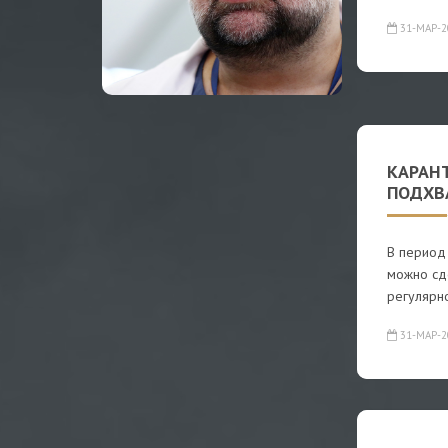
31-МАР-2
КАРАН
ПОДХВ
В период 
можно сде
регулярн
31-МАР-2