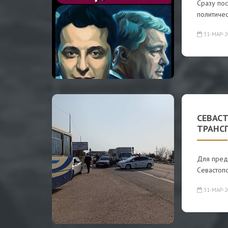
Сразу пос
политичес
31-МАР-2
СЕВАС
ТРАНС
Для пред
Севастопо
31-МАР-2