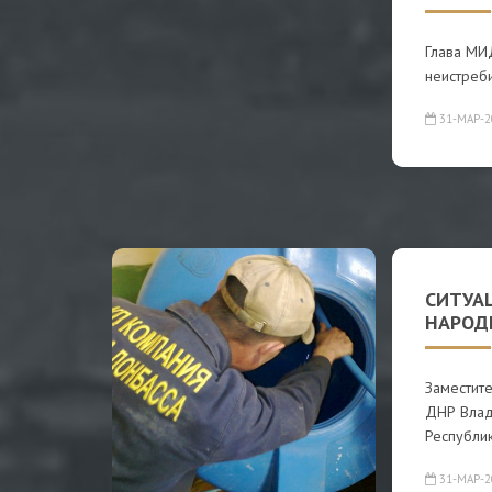
Глава МИ
неистреб
31-МАР-2
СИТУА
НАРОД
Заместите
ДНР Влад
Республик
31-МАР-2