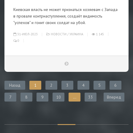
Киевская власть не может признаться хозяевам с Запада
в провале контрнаступления, создаёт видимость
"успехов" и гонит своих солдат на убой.
31-ИЮЛ-2023
НОВОСТИ
/
УКРАИНА
1 145
0
Назад
1
2
3
4
5
6
7
8
9
10
...
33
Вперед