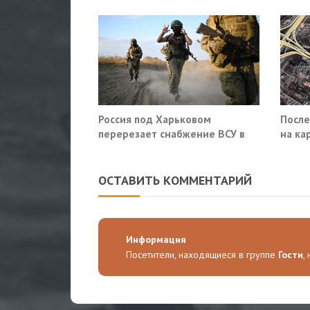
Россия под Харьковом
После
перерезает снабжение ВСУ в
на ка
Славянске и Краматорске
«закр
ОСТАВИТЬ КОММЕНТАРИЙ
Информация
Посетители, находящиеся в группе
Гости
,