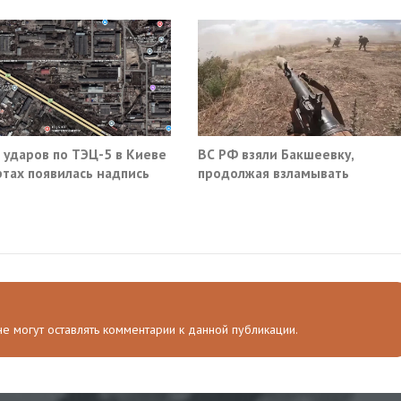
 ударов по ТЭЦ-5 в Киеве
ВС РФ взяли Бакшеевку,
ртах появилась надпись
продолжая взламывать
ыто навсегда»
оборону ВСУ в Харьковской
области
 не могут оставлять комментарии к данной публикации.