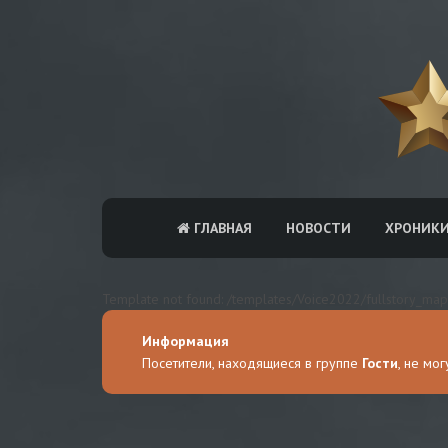
ГЛАВНАЯ
НОВОСТИ
ХРОНИК
Template not found: /templates/Voice2022/fullstory_map
Информация
Посетители, находящиеся в группе
Гости
, не мо