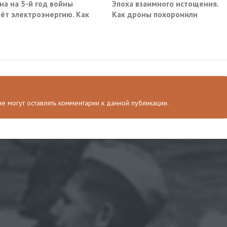
на на 5-й год войны
Эпоха взаимного истощения.
ёт электроэнергию. Как
Как дроны похоронили
военное превосходство
 не могут оставлять комментарии к данной публикации.