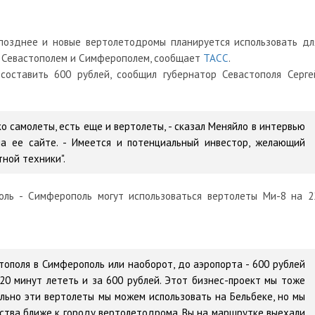
 позднее и новые вертолетодромы планируется использовать дл
 Севастополем и Симферополем, сообщает
ТАСС
.
оставить 600 рублей, сообщил губернатор Севастополя Серге
о самолеты, есть еще и вертолеты, - сказал Меняйло в интервью
на ее сайте. - Имеется и потенциальный инвестор, желающий
тной техники".
поль - Симферополь могут использоваться вертолеты Ми-8 на 2
стополя в Симферополь или наоборот, до аэропорта - 600 рублей
т 20 минут лететь и за 600 рублей. Этот бизнес-проект мы тоже
льно эти вертолеты мы можем использовать на Бельбеке, но мы
ства ближе к городу вертолетодрома. Вы на маршрутке выехали