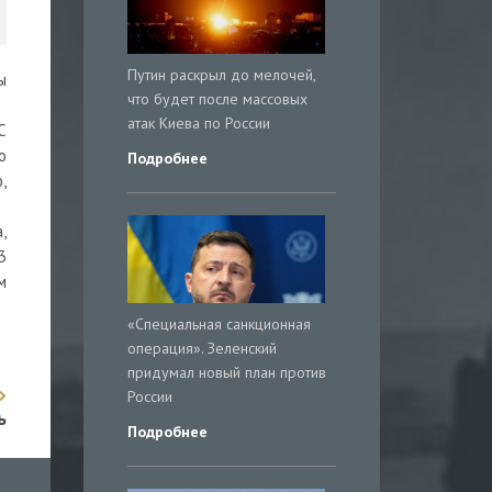
Путин раскрыл до мелочей,
ы
что будет после массовых
атак Киева по России
С
о
Подробнее
,
,
3
м
«Специальная санкционная
операция». Зеленский
придумал новый план против
России
ь
Подробнее