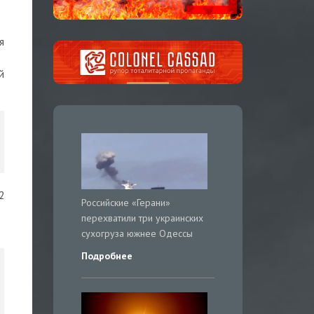
я
й
2
Российские «Герани»
перехватили три украинских
сухогруза южнее Одессы
Подробнее