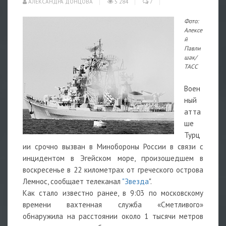
АЛЕКСАНДРА ДОНЦОВА
5 284
7
Фото:
Алексе
й
Павли
шак/
ТАСС
Воен
ный
атта
ше
Турц
ии срочно вызван в Минобороны России в связи с
инцидентом в Эгейском море, произошедшем в
воскресенье в 22 километрах от греческого острова
Лемнос, сообщает телеканал
"Звезда
".
Как стало известно ранее, в 9:03 по московскому
времени вахтенная служба «Сметливого»
обнаружила на расстоянии около 1 тысячи метров