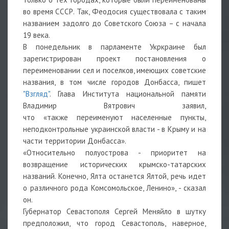
во время СССР. Так, Феодосия существовала с таким
названием задолго до Советского Союза – с начала
19 века.
В понедельник в парламенте Укркраине был
зарегистрирован проект постановления о
переименовании сел и поселков, имеющих советские
названия, в том числе городов Донбасса, пишет
"Взгляд"
. Глава Института национальной памяти
Владимир Вятрович заявил,
что «также переименуют населенные пункты,
неподконтрольные украинской власти - в Крыму и на
части территории Донбасса».
«Относительно полуострова - приоритет на
возвращение исторических крымско-татарских
названий. Конечно, Ялта останется Ялтой, речь идет
о различного рода Комсомольское, Ленино», - сказал
он.
Губернатор Севастополя Сергей Меняйло в шутку
предположил, что город Севастополь, наверное,