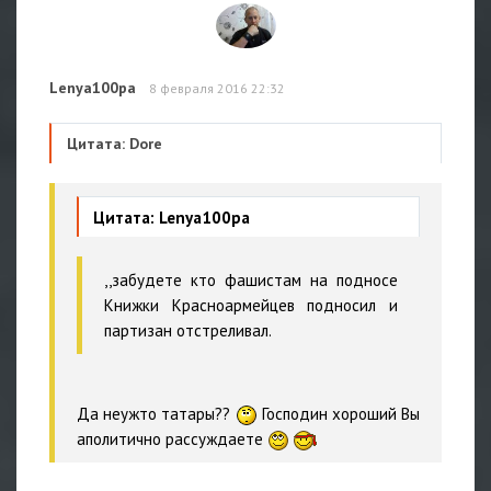
Lenya100pa
8 февраля 2016 22:32
Цитата: Dore
Цитата: Lenya100pa
,,забудете кто фашистам на подносе
Книжки Красноармейцев подносил и
партизан отстреливал.
Да неужто татары??
Господин хороший Вы
аполитично рассуждаете