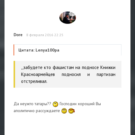
Dore
8 февраля 2016 22:25
Цитата: Lenya100pa
,,забудете кто фашистам на подносе Книжки
Красноармейцев подносил и партизан
отстреливал.
Да неужто татары??
Господин хороший Вы
аполитично рассуждаете