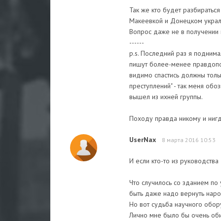
Так же кто будет разбираться
Макеевкой и Донецком укра
Вопрос даже не в получении к
------
p.s. Последний раз я поднима
пишут более-менее правдопод
видимо спастись должны толь
преступлений" - так меня обоз
вышел из ихней группы.
Походу правда никому и нигд
UserNax
8 марта 2016 10:53
И если кто-то из руководства 
Что случилось со зданием по
быть даже надо вернуть наро
Но вот судьба научного обор
Лично мне было бы очень обид