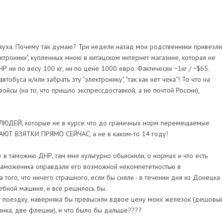
азуха. Почему так думаю? Три недели назад мои родственники привезли
ектроники", купленных мною в китацском интернет магазине, которая не
 ни по весу 100 кг, ни по цене 1000 евро. Фактически ~1кг / ~$65.
тобуса и/или забрать эту "электронику", "так как нет чека"! То что на
йсы (на то, что пришло экспрессдоставкой, а не почтой России),
ЛЮДЕЙ, которые не в курсе что до граничных норм перемещаемые
АЮТ ВЗЯТКИ ПРЯМО СЕЙЧАС, а не в каком-то 14 году!
 в таможню ДНР, там мне культурно обьяснили, о нормах и что есть
таможеника оправдали его возможной некомпететностью в
а того, что ничего страшного, если бы сняли - в течении дня из Донецка
ебной машине, и всё решилось бы.
 эту поездку, наверняка бы превысили вдвое цену моих железок (дешовы
анка, две флешки), и что было бы дальше????