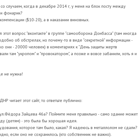
 со случаем, когда в декабре 2014 г, у меня на блок посту между
ли фонарик?
омпенсации ($10-20), а в наказании виновных.
л этот вопрос "вконтакте" в группе "самооборона Донбасса" (там иногда
обно об обстрелах, но почему-то в виде "секретной" информации -
ко они - 20000 человек) в коментариях к "День защиты жертв
вали там "укропом" и "провокатором", а позже и вовсе забанили, хоть я и
е не нужна!
ДНР читает этот сайт, то ответьте публично:
 ул.Фёдора Зайцева 46а? Поймите меня правильно - само здание может
ду (детям) - это была бы хорошая идея.
удования, которое там было, какая? Я надеюсь в металлолом не сдали?
но, если оно не сохранилось (кто собственник не важно).