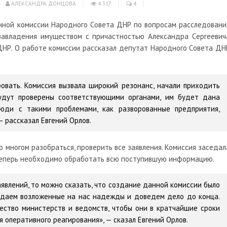
АЛЕКСАНДРА ДОНЦОВА
4 317
4
нной комиссии Народного Совета ДНР по вопросам расследовани
завладения имуществом с причастностью Александра Сергеевич
ДНР. О работе комиссии рассказал депутат Народного Совета ДН
овать. Комиссия вызвала широкий резонанс, начали приходить
будут проверены соответствующими органами, им будет дана
люди с такими проблемами, как разворованные предприятия,
 рассказал Евгений Орлов.
о многом разобраться, проверить все заявления. Комиссия заседал
 теперь необходимо обработать всю поступившую информацию.
явлений, то можно сказать, что создание данной комиссии было
вдаем возложенные на нас надежды и доведем дело до конца.
ество министерств и ведомств, чтобы они в кратчайшие сроки
 оперативного реагирования», — сказал Евгений Орлов.