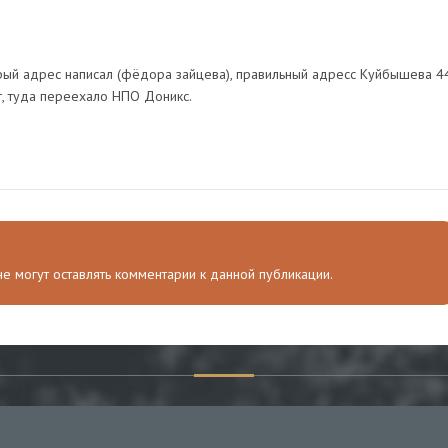
арый адрес написал (фёдора зайцева), правильный адресс Куйбышева 4
 г, туда переехало НПО Доникс.
 не могут оставлять комментарии к данной публикации.