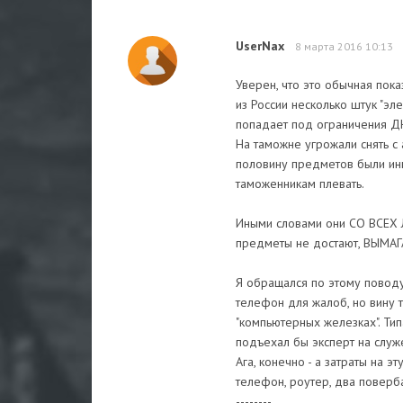
UserNax
8 марта 2016 10:13
Уверен, что это обычная пок
из России несколько штук "эл
попадает под ограничения ДНР
На таможне угрожали снять с ав
половину предметов были инво
таможенникам плевать.
Иными словами они СО ВСЕХ 
предметы не достают, ВЫМАГ
Я обращался по этому поводу
телефон для жалоб, но вину 
"компьютерных железках". Тип
подъехал бы эксперт на служ
Ага, конечно - а затраты на
телефон, роутер, два поверб
--------