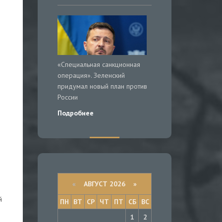
«Специальная санкционная
операция». Зеленский
придумал новый план против
России
Подробнее
«
АВГУСТ 2026 »
й
ПН
ВТ
СР
ЧТ
ПТ
СБ
ВС
1
2