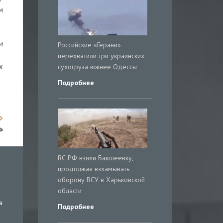
м
и
Российские «Герани»
перехватили три украинских
х
сухогруза южнее Одессы
Подробнее
ь
ВС РФ взяли Бакшеевку,
продолжая взламывать
оборону ВСУ в Харьковской
области
я
Подробнее