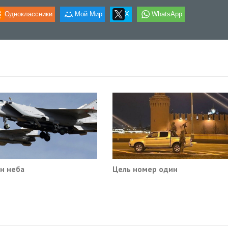
Одноклассники
Мой Мир
X
WhatsApp
н неба
Цель номер один