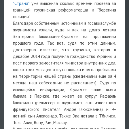
"Страна"
уже выяснила сколько времени провела за
границей грузинская реформаторша и "берегиня
полиции".
Благодаря собственным источникам в госавиаслужбе
журналисты узнали, куда и как на долго летала
Экатерина Глюксманн-Згуладзе на протяжении
прошлого года. Так вот, судя по этим данным,
достоверно известно, что грузинка, которая в
декабре 2014 года получила гражданство Украины и
пост первого заместителя министра внутренних дел,
около трех месяцев отсутствовала и пять пребывала
на территории нашей страны (сведениями еще за 4
месяца наш собеседник не располагает). Судя по
имеющейся информации, Згуладзе чаще всего
бывала в Париже, где живет ее супруг Рафаэль
Глюксманн (режиссер и журналист, сын известного
французского писателя Андре Глюксманна) и 4-
летний сын Александр. Также Эка летала в Тбилиси,
Тель-Авив, Вену, Рим, Москву.