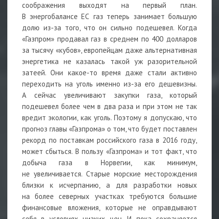
соображения выходят на первый план.
В энергобалансе ЕС газ теперь занимает большую
долю из-за того, что он сильно подешевел. Когда
«Газпром» продавал газ в среднем по 400 долларов
за тысячу «кубов», европейцам даже альтернативная
энергетика не казалась такой уж разорительной
затеей. Они какое-то время даже стали активно
переходить на уголь именно из-за его дешевизны.
А сейчас увеличивают закупки газа, который
подешевел более чем в два раза и при этом не так
вредит экологии, как уголь. Поэтому я допускаю, что
прогноз главы «Газпрома» о том, что будет поставлен
рекорд по поставкам российского газа в 2016 году,
может сбыться. В пользу «Газпрома» и тот факт, что
добыча газа в Норвегии, как минимум,
не увеличивается. Старые морские месторождения
близки к исчерпанию, а для разработки новых
на более северных участках требуются большие
финансовые вложения, которые не оправдывают
себя в условиях низких цен. И пока сохраняется