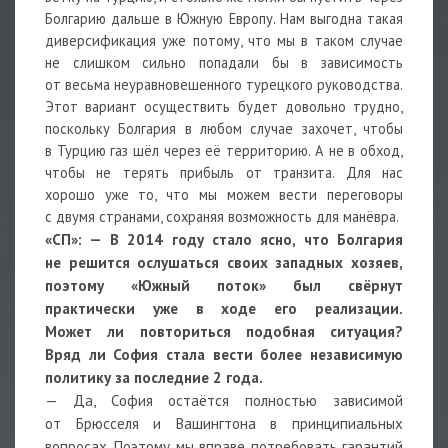
Болгарию дальше в Южную Европу. Нам выгодна такая
диверсификация уже потому, что мы в таком случае
не слишком сильно попадали бы в зависимость
от весьма неуравновешенного турецкого руководства.
Этот вариант осуществить будет довольно трудно,
поскольку Болгария в любом случае захочет, чтобы
в Турцию газ шёл через её территорию. А не в обход,
чтобы не терять прибыль от транзита. Для нас
хорошо уже то, что мы можем вести переговоры
с двумя странами, сохраняя возможность для манёвра.
«СП»: — В 2014 году стало ясно, что Болгария
не решится ослушаться своих западных хозяев,
поэтому «Южный поток» был свёрнут
практически уже в ходе его реализации.
Может ли повториться подобная ситуация?
Вряд ли София стала вести более независимую
политику за последние 2 года.
— Да, София остаётся полностью зависимой
от Брюсселя и Вашингтона в принципиальных
вопросах. Поэтому мы вправе потребовать гарантий