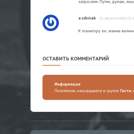
запросами. Путин, думаю, лиш
a.sibiriak
21 августа 2016 22:
К психитору ее..манию велич
ОСТАВИТЬ КОММЕНТАРИЙ
Информация
Посетители, находящиеся в группе
Гости
,