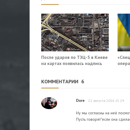
После ударов по ТЭЦ-5 в Киеве
«Спец
на картах появилась надпись
опера
«закрыто навсегда»
приду
Росси
КОММЕНТАРИИ
6
Dore
21 августа 2016 15:29
Ну мы согласны на неё посмо
Пусть говорят"если она сдел