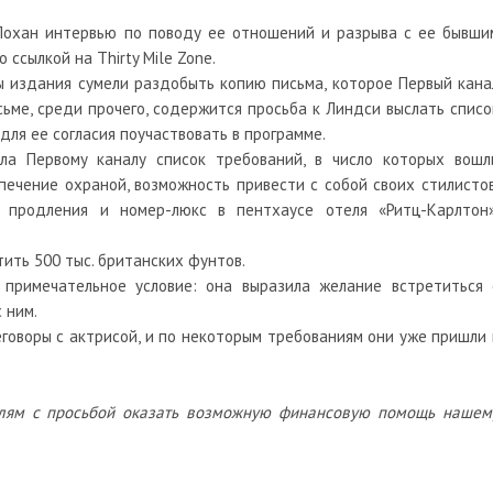
Лохан интервью по поводу ее отношений и разрыва с ее бывши
о ссылкой на Thirty Mile Zone.
ты издания сумели раздобыть копию письма, которое Первый кана
сьме, среди прочего, содержится просьба к Линдси выслать списо
ля ее согласия поучаствовать в программе.
ла Первому каналу список требований, в число которых вошл
печение охраной, возможность привести с собой своих стилистов
 продления и номер-люкс в пентхаусе отеля «Ритц-Карлтон»
тить 500 тыс. британских фунтов.
примечательное условие: она выразила желание встретиться 
 ним.
говоры с актрисой, и по некоторым требованиям они уже пришли 
лям с просьбой оказать возможную финансовую помощь нашем