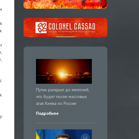
м
л
к
и
,
,
с
Путин раскрыл до мелочей,
к
что будет после массовых
атак Киева по России
Подробнее
у