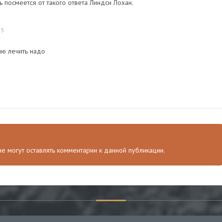
ь посмеется от такого ответа Линдси Лохан.
23
ию лечить надо
 не могут оставлять комментарии к данной публикации.