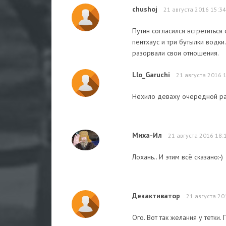
chushoj
21 августа 2016 15:34
Путин согласился встретиться
пентхаус и три бутылки водки
разорвали свои отношения.
Llo_Garuchi
21 августа 2016 
Нехило деваху очередной раз
Миха-Ил
21 августа 2016 18:
Лохань.. И этим всё сказано:-)
Дезактиватор
21 августа 20
Ого. Вот так желания у тетки.