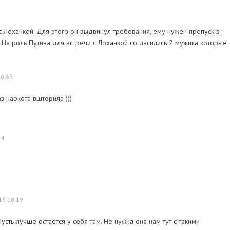
 с Лоханкой. Для этого он выдвинул требования, ему нужен пропуск в
. На роль Путина для встречи с Лоханкой согласились 2 мужика которые
16:49
 наркота вшторила )))
14
16 18:19
 Пусть лучше остается у себя там. Не нужна она нам тут с такими