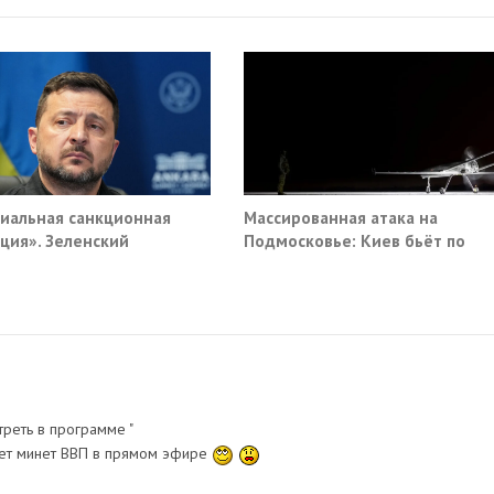
иальная санкционная
Массированная атака на
ция». Зеленский
Подмосковье: Киев бьёт по
мал новый план против
гражданской инфраструктуре
и
треть в программе "
ает минет ВВП в прямом эфире