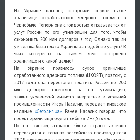
На Украине наконец построили первое сухое
хранилище отработанного ядерного топлива в
Чернобыле. Теперь она с гордостью отказывается от
услуг России по его утилизации для того, чтобы
сэкономить 200 млн долларов в год. Однако так ли
уж велика была плата Украины за подобные услуги? В
чьих интересах на самом деле построено
хранилище и с какой целью?
На Украине появилось сухое хранилище
отработанного ядерного топлива (ЦХОЯТ), поэтому с
2017 года она перестанет платить России по 200
млн долларов ежегодно за его утилизацию,
заявил украинский министр энергетики и угольной
промышленности Игорь Насалик, передает киевское
издание
«Сегодня.ua»
. Ранее Насалик говорил, что
проект хранилища окупит себя за 2–2,5 года.
По его словам, атомные блоки страны активно
переводятся с топлива российского производителя
ТВЭЛ, входящего в состав госкорпорации «Росатом»,