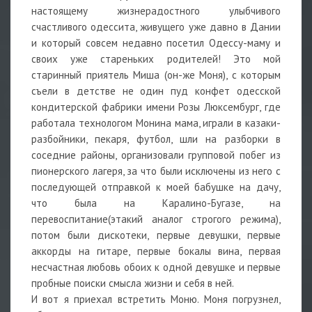
настоящему жизнерадостного улыбчивого
счастливого одессита, живущего уже давно в Дании
и который совсем недавно посетил Одессу-маму и
своих уже стареньких родителей! Это мой
старинный приятель Миша (он-же Моня), с которым
съели в детстве не один пуд конфет одесской
кондитерской фабрики имени Розы Люксембург, где
работала технологом Монина мама, играли в казаки-
разбойники, пекаря, футбол, шли на разборки в
соседние районы, организовали групповой побег из
пионерского лагеря, за что были исключены из него с
последующей отправкой к моей бабушке на дачу,
что была на Каралино-Бугазе, на
перевоспитание(этакий аналог строгого режима),
потом были дискотеки, первые девушки, первые
аккорды на гитаре, первые бокалы вина, первая
несчастная любовь обоих к одной девушке и первые
пробные поиски смысла жизни и себя в ней.
И вот я приехал встретить Моню. Моня погрузнел,