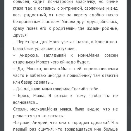
облысел, ходит по-матроски враскачку, но синие
глаза так и остались с хитринкой, сволочные и вид
весь радостный, от него за версту сдобно пахло
безграничным счастьем! Узнали друг друга, обнялись,
сразу повез его к родителям, где ждали родные,
друзья.
....Через три дня Моня улетал назад, в Копенгаген.
Глаза были уставшие, потухшие.
- Андрюха, заглядывай к моим.Мама совсем
старенькая.Может чего ей надо будет.
- Да, Монька, конечно.Мы с ней перезваниваемся
часто и забегаю иногда, в поликлинику там отвезти
или базар сделать...
- Да-да, знаю, мама говорила.Спасибо тебе.
- Брось, Миша. Я сказал к тому, чтобы ты не
волновался...
Стояли, молчали.Моня мялся, было видно, что не
решается что-то сказать.
-Слушай, Андрей, что они с городом сделали? Я в
первый раз ощутил, что возвращаться мне больше