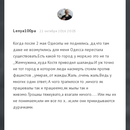
Lenya100pa
22 октября 2016 20:05
Когда после 2 мая Одеситы не поднялись ,да,что там
даже не возмутились для меня Одесса перестала
существовать.Есть какой то город у моря,но это не та
,,Жемчужина,,куда Костя приводил шаланды.И уж точно
не тот город в котором люди насмерть стояли против
фашистов ,,умирая,,от жажды.Жаль ,очень жаль.Ведь у
многих один ответ,-А чого трапилося то ,ничого як
працювалы так и працюемо,як жылы так и
живэмо.Трошкы тяжкувато,а взагали ничого..... Или мы их
не понимаем,или им все по х...ю,или они прикидываются
дурачками.