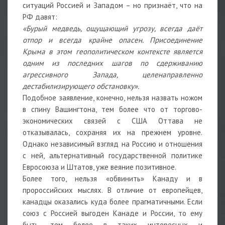
ситуаций Россией и Западом – но признаёт, что на
РФ давят:
«Бурый медведь, ощущающий угрозу, всегда даёт
отпор и всегда крайне опасен. Присоединение
Крыма в этом геополитическом контексте является
одним из последних шагов по сдерживанию
агрессивного Запада, целенаправленно
дестабилизирующего обстановку».
Подобное заявление, конечно, нельзя назвать ножом
в спину Вашингтона, тем более что от торгово-
экономических связей с США Оттава не
отказывалась, сохраняя их на прежнем уровне.
Однако независимый взгляд на Россию и отношения
с ней, альтернативный государственной политике
Евросоюза и Штатов, уже веяние позитивное.
Более того, нельзя «обвинить» Канаду и в
пророссийских мыслях. В отличие от европейцев,
канадцы оказались куда более прагматичными. Если
союз с Россией выгоден Канаде и России, то ему
быть, тем более в таких интересных и