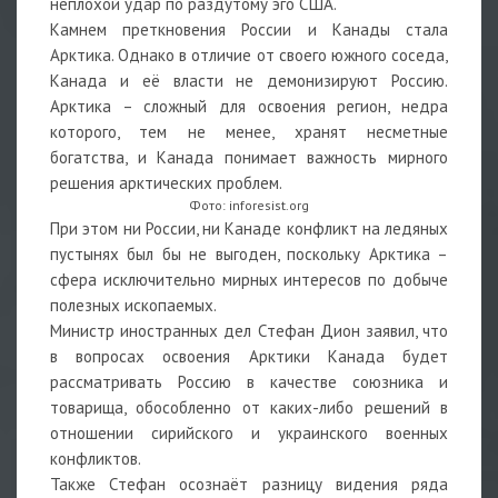
неплохой удар по раздутому эго США.
Камнем преткновения России и Канады стала
Арктика. Однако в отличие от своего южного соседа,
Канада и её власти не демонизируют Россию.
Арктика – сложный для освоения регион, недра
которого, тем не менее, хранят несметные
богатства, и Канада понимает важность мирного
решения арктических проблем.
Фото: inforesist.org
При этом ни России, ни Канаде конфликт на ледяных
пустынях был бы не выгоден, поскольку Арктика –
сфера исключительно мирных интересов по добыче
полезных ископаемых.
Министр иностранных дел Стефан Дион заявил, что
в вопросах освоения Арктики Канада будет
рассматривать Россию в качестве союзника и
товарища, обособленно от каких-либо решений в
отношении сирийского и украинского военных
конфликтов.
Также Стефан осознаёт разницу видения ряда