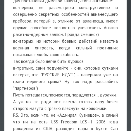
для постановки дымовой завесы", чтобы англичане:
во-первых, не рассмотрели конструктивных и
совершенно секретных особенностей авианесущего
крейсера, который в, отличие от авианосца, имеет
оружие способное полностью уничтожить Англию
ракетно-ядерным залпом. Правда смешно?)
во-вторых, из истории боевых действий известна
военная хитрость, когда сильный противник
показывает якобы свою слабость.
Так всегда было легче бить дураков.
в-третьих, сами подумайте, - они, которые сутками
истерят, что "РУССКИЕ ИДУТ", - наверняка уже на
грани нервного срыва? Ну так надо расслабить
"партнёров")
Пусть потешатся, посмеются, порадуются... дурачки.
А уж мы то ради них всегда готовы пару бочек
старого мазута с грязью плеснуть на колосники.
P.S. Это, если что, не «Адмирал Кузнецов», а самый
что ни на есть USS Freedom LCS–1, 2006 года
рождения из США, разводит пары в бухте Сан