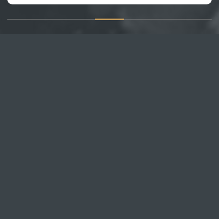
О САЙТЕ
Публикуем различные мнения, статьи и видеоматериалы.
Посетителям нашего сайта предоставляем возможность
общения на портале – вы можете комментировать
публикации и добавлять свои.
НОВОСТИ
Все новости