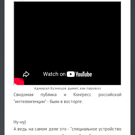
Адмирал Кузнецов дымит, как паровоз
Свидомая публика и Конгресс российской
"интеллигенции" - были в восторге:
Ну-ну)
А ведь на самом деле это - "специальное устройство