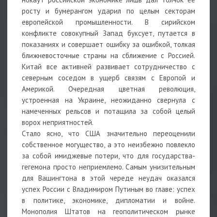
росту и бумерангом ударил по целым секторам
европейской промышленности. В сирийском
конфликте совокупный Запад буксует, путается в
показаниях и совершает ошибку за ошибкой, толкая
ближневосточные страны на сближение с Россией.
Китай все активней развивает сотрудничество с
северным соседом в ущерб связям с Европой и
Америкой. Очередная цветная революция,
устроенная на Украине, неожиданно свернула с
намеченных рельсов и потащила за собой целый
ворох неприятностей.
Стало ясно, что США значительно переоценили
собственное могущество, а это неизбежно повлекло
за собой имиджевые потери, что для государства-
гегемона просто неприемлемо. Самым унизительным
для Вашингтона в этой череде неудач оказался
успех России с Владимиром Путиным во главе: успех
в политике, экономике, дипломатии и войне.
Монополия Штатов на геополитическом рынке