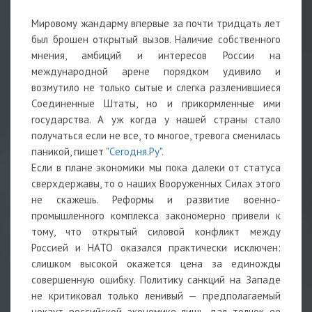
Мировому жандарму впервые за почти тридцать лет
был брошен открытый вызов. Наличие собственного
мнения, амбиций и интересов России на
международной арене порядком удивило и
возмутило не только сытые и слегка разленившиеся
Соединенные Штаты, но и прикормленные ими
государства. А уж когда у нашей страны стало
получаться если не все, то многое, тревога сменилась
паникой, пишет
"Сегодня.Ру".
Если в плане экономики мы пока далеки от статуса
сверхдержавы, то о наших Вооруженных Силах этого
не скажешь. Реформы и развитие военно-
промышленного комплекса закономерно привели к
тому, что открытый силовой конфликт между
Россией и НАТО оказался практически исключен:
слишком высокой окажется цена за единожды
совершенную ошибку. Политику санкций на Западе
не критиковал только ленивый — предполагаемый
нокаут российской экономике лишь дал толчок ее