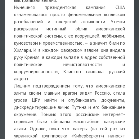
выстраивали веками.
Нынешняя президентская кампания США
ознаменовалась просто феноменальным всплеском
разоблачений и хакерской активности. Утечки
раскрывали истинный облик американской
политической системы, с ее коррупцией, лоббизмом,
кумовством и преемственностью, — а значит, били по
Хиллари. И в каждом хакерском взломе она видела
руку Кремля; в каждом выпаде в адрес собственной
политической нечистоплотности и
коррумпированности, Клинтон слышала русский
акцент.
Лишним подтверждением тому, что американские
элиты своим главным врагом видят Россию, стала
угроза ЦРУ найти и опубликовать документы,
дискредитирующие лично Путина и его ближайшее
окружение. Помимо этого, российским интернет-
сервисам были обещаны масштабные хакерские
атаки. Однако, пока что хакеры (на сей раз из
украинской группировки «КиберБеркут») наносят