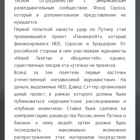
тесном сотрудничестве с американским
разведывательным сообществом; Фонд Сороса,
который в дополнительном представлении не
нуждается.
Первой попыткой нанести удар по Путину стал
провалившийся проект «Панамагейт», который
финансировался NED, Соросом и Браудером. От
российской стороны в нем участвовали журналисты
«Новой Газеты» и «Ведомостей»; однако,
существенных плодов эта «утечка» не принесла.
Вслед за тем полетели первые ласточки
отечественной «независимой журналистики». На
деньги, выделяемые NED, Дэвид Сэттер организовал
целый проект, в рамках которого должны были
публиковаться «журналистские расследования» и
«глубокая аналитика». Ставка была сделана на
компрометацию руководства России, лично Путина и
близких к нему людей; затем должно было
последовать максимально возможное
распространение этих материалов посредством