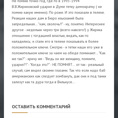
Не помню точно год, где-то в 1993-1994
В.В.Жириновский ударил в Думе тетку-демократку ( не
помню какую именно). По роже. И это показали в телеке.
Реакция наших дам в Бюро изысканий была
запредельная... "хам, сволочь!!" - ну, понятно. Интереснее
другое - недельки через три (всего-навсего!) у Жирика
отношения с тогдашней властью, видать, как-то
наладились; и стали его в телеке показывать в более
положительном ключе. Смотрю - и тетки наши его уже в
положительном ключе за чаем на обеде поминают... "Как
же так?" - кричу им - "Ведь он же женщину, помните,
ударил?!" - "Когда это?" - НЕ ПОМНЯТ... от так - реальный
случай, сам видел своими глазами. Так что если надо баб
американских как следует зомбануть, дак они и под танки
залезут как та дура тогда в Вильнусе...
ОСТАВИТЬ КОММЕНТАРИЙ