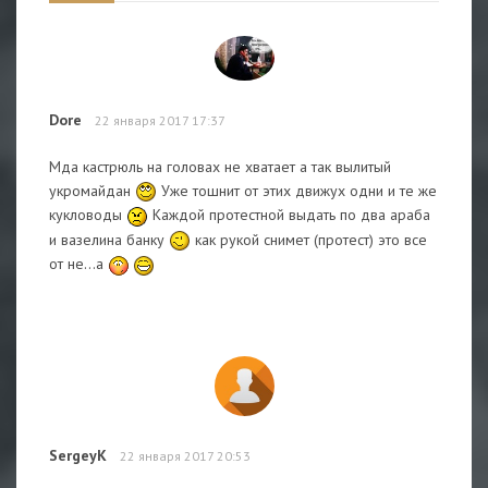
Dore
22 января 2017 17:37
Мда кастрюль на головах не хватает а так вылитый
укромайдан
Уже тошнит от этих движух одни и те же
кукловоды
Каждой протестной выдать по два араба
и вазелина банку
как рукой снимет (протест) это все
от не...а
SergeyK
22 января 2017 20:53