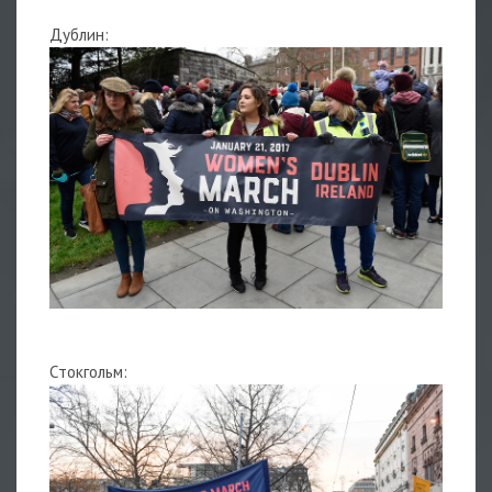
Дублин:
Стокгольм: