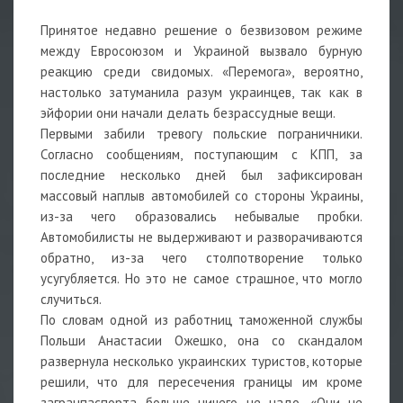
Принятое недавно решение о безвизовом режиме
между Евросоюзом и Украиной вызвало бурную
реакцию среди свидомых. «Перемога», вероятно,
настолько затуманила разум украинцев, так как в
эйфории они начали делать безрассудные вещи.
Первыми забили тревогу польские пограничники.
Согласно сообщениям, поступающим с КПП, за
последние несколько дней был зафиксирован
массовый наплыв автомобилей со стороны Украины,
из-за чего образовались небывалые пробки.
Автомобилисты не выдерживают и разворачиваются
обратно, из-за чего столпотворение только
усугубляется. Но это не самое страшное, что могло
случиться.
По словам одной из работниц таможенной службы
Польши Анастасии Ожешко, она со скандалом
развернула несколько украинских туристов, которые
решили, что для пересечения границы им кроме
загранпаспорта больше ничего не надо. «Они не