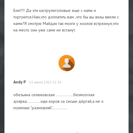
Бля!!!! Да эти каструлеголовые еще с нами и
торгуются.Нам,что доплатить вам ,что бы вы визы ввели с
нами?Я смотрю Майдан так мозги у хохлов встряхнул,что
на место они уже сами не встанут.
Andy P
11 июня 2017 22:31
обезьяна селюковская ...............безмозглая
доярка............иди коров за сиськи дёргай,а не о
политике "размовляй".............