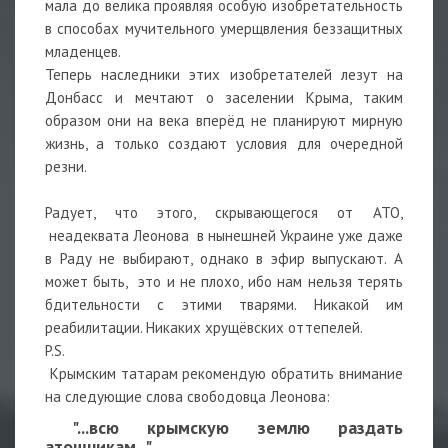
мала до велика проявляя особую изобретательность
в способах мучительного умерщвления беззащитных
младенцев.
Теперь наследники этих изобретателей лезут на
Донбасс и мечтают о заселении Крыма, таким
образом они на века вперёд не планируют мирную
жизнь, а только создают условия для очередной
резни.
Радует, что этого, скрывающегося от АТО,
неадеквата Леонова в нынешней Украине уже даже
в Раду не выбирают, однако в эфир выпускают. А
может быть, это и не плохо, ибо нам нельзя терять
бдительности с этими тварями. Никакой им
реабилитации. Никаких хрущёвских оттепелей.
P.S.
Крымским татарам рекомендую обратить внимание
на следующие слова свободовца Леонова:
"...всю крымскую землю раздать
атошникам..."