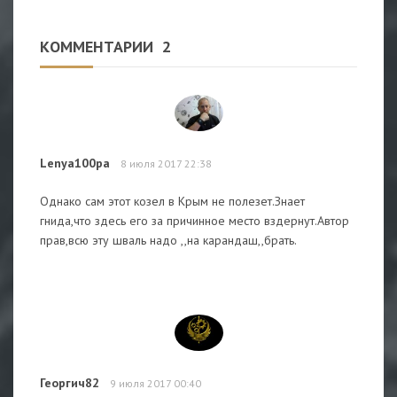
КОММЕНТАРИИ
2
Lenya100pa
8 июля 2017 22:38
Однако сам этот козел в Крым не полезет.Знает
гнида,что здесь его за причинное место вздернут.Автор
прав,всю эту шваль надо ,,на карандаш,,брать.
Георгич82
9 июля 2017 00:40