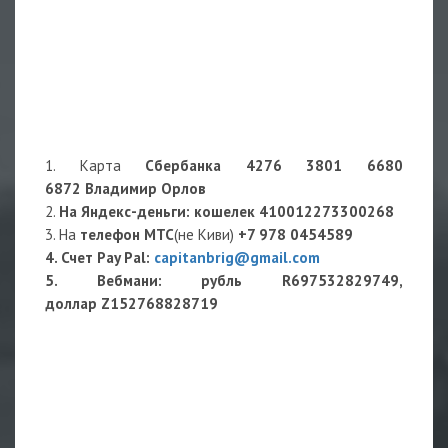
1. Карта
Сбербанка 4276 3801 6680
6872 Владимир Орлов
2.
На Яндекс-деньги
: кошелек
410012273300268
3. На
телефон МТС
(не Киви)
+7 978 0454589
4. Счет Pay Pal:
capitanbrig@gmail.com
5. Вебмани: рубль R697532829749,
доллар Z152768828719