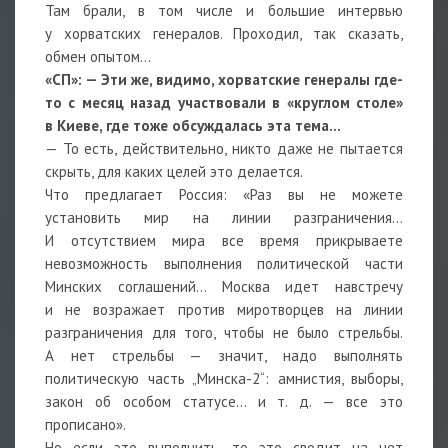
Там брали, в том числе и большие интервью
у хорватских генералов. Проходил, так сказать,
обмен опытом…
«СП»: — Эти же, видимо, хорватские генералы где-
то с месяц назад участвовали в «круглом столе»
в Киеве, где тоже обсуждалась эта тема…
— То есть, действительно, никто даже не пытается
скрыть, для каких целей это делается.
Что предлагает Россия: «Раз вы не можете
установить мир на линии разграничения…
И отсутствием мира все время прикрываете
невозможность выполнения политической части
Минских соглашений… Москва идет навстречу
и не возражает против миротворцев на линии
разграничения для того, чтобы не было стрельбы.
А нет стрельбы — значит, надо выполнять
политическую часть „Минска-2“: амнистия, выборы,
закон об особом статусе… и т. д. — все это
прописано».
Но если это выполнить, то это сводит на нет