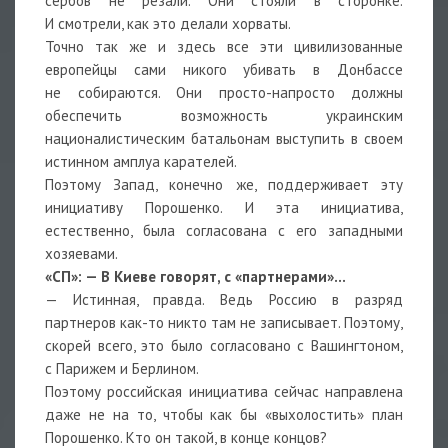
сербов не резали. Они стояли в сторонке.
И смотрели, как это делали хорваты.
Точно так же и здесь все эти цивилизованные
европейцы сами никого убивать в Донбассе
не собираются. Они просто-напросто должны
обеспечить возможность украинским
националистическим батальонам выступить в своем
истинном амплуа карателей.
Поэтому Запад, конечно же, поддерживает эту
инициативу Порошенко. И эта инициатива,
естественно, была согласована с его западными
хозяевами.
«СП»: — В Киеве говорят, с «партнерами»…
— Истинная, правда. Ведь Россию в разряд
партнеров как-то никто там не записывает. Поэтому,
скорей всего, это было согласовано с Вашингтоном,
с Парижем и Берлином.
Поэтому российская инициатива сейчас направлена
даже не на то, чтобы как бы «выхолостить» план
Порошенко. Кто он такой, в конце концов?