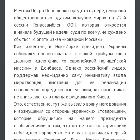
Мечтам Петра Порошенко предстать перед мировой
общественностью эдаким «голубем мира» на 72-й
сессии Генассамблеи ООН, которая откроется
в начале будущей недели, судя по всему, не суждено
сбыться. И опять из-за «коварной Москвы».
Как известно, в Нью-Йорке президент Украины
собирался презентовать с высокой трибуны свою
давнюю идею-фикс «о европейской полицейской
миссии» в Донбассе. Однако российский лидер,
поддержав неожиданно саму инициативу ввода
миротворцев, выставил для ее реализации
совершенно определенные условия, которые никак
не вписываются в планы официального Киева.
Это, естественно, тут же вызвало волну негодования
и возмущения со стороны украинских «товарищей»,
которые обрушились на нашего президента
с обвинениями в том, что он не только «присвоил»
себе идею Порошенко. Но и, как выразилась первый
вице-спикер Верховной Рады Ирина Геращенко,