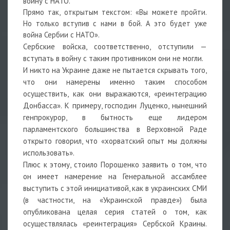
войну с НАТО.
Прямо так, открытым текстом: «Вы можете пройти.
Но только вступив с нами в бой. А это будет уже
война Сербии с НАТО».
Сербские войска, соответственно, отступили —
вступать в войну с таким противником они не могли.
И никто на Украине даже не пытается скрывать того,
что они намерены именно таким способом
осуществить, как они выражаются, «реинтеграцию
Донбасса». К примеру, господин Луценко, нынешний
генпрокурор, в бытность еще лидером
парламентского большинства в Верховной Раде
открыто говорил, что «хорватский опыт мы должны
использовать».
Плюс к этому, стоило Порошенко заявить о том, что
он имеет намерение на Генеральной ассамблее
выступить с этой инициативой, как в украинских СМИ
(в частности, на «Украинской правде») была
опубликована целая серия статей о том, как
осуществлялась «реинтеграция» Сербской Краины.