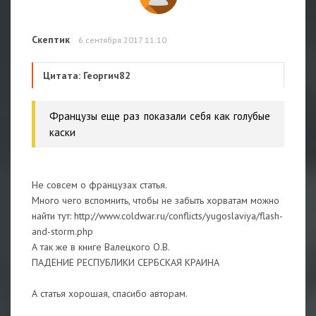
Скептик
6 сентября 2017 11:10
Цитата: Георгич82
Французы еще раз показали себя как голубые
каски
Не совсем о французах статья.
Много чего вспомнить, чтобы не забыть хорватам можно
найти тут: http://www.coldwar.ru/conflicts/yugoslaviya/flash-
and-storm.php
А так же в книге Валецкого О.В.
ПАДЕНИЕ РЕСПУБЛИКИ СЕРБСКАЯ КРАИНА
А статья хорошая, спасибо авторам.