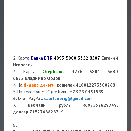
2. Карта
Банка ВТБ
4893 5000 3352 8507
Евгений
Игоревич
3. Карта
Сбербанка
4276 3801 6680
6872 Владимир Орлов
4.
На
Яндекс-деньги
:
кошелек
410012273300268
5. На телефон МТС (не Киви)
+7 978 0454589
6. Счет PayPal:
capitanbrig@gmail.com
7. Вебмани: рубль R697532829749,
доллар Z152768828719
8.