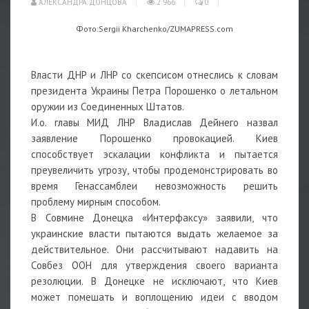
АЛЕКСАНДРА ДОНЦОВА
2 966
0
Фото:Sergii Kharchenko/ZUMAPRESS.com
Власти ДНР и ЛНР со скепсисом отнеслись к словам
президента Украины Петра Порошенко о летальном
оружии из Соединенных Штатов.
И.о. главы МИД ЛНР Владислав Дейнего назвал
заявление Порошенко провокацией. Киев
способствует эскалации конфликта и пытается
преувеличить угрозу, чтобы продемонстрировать во
время Генассамблеи невозможность решить
проблему мирным способом.
В Совмине Донецка «Интерфаксу» заявили, что
украинские власти пытаются выдать желаемое за
действительное. Они рассчитывают надавить на
Совбез ООН для утверждения своего варианта
резолюции. В Донецке не исключают, что Киев
может помешать и воплощению идеи с вводом