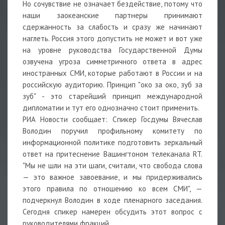
Но сочувствие не означает бездействие, потому что
наши заокеанские партнеры принимают
сдержанность за слабость и сразу же начинают
наглеть. Россия этого допустить не может и вот уже
на уровне руководства Государственной Думы
озвучена угроза симметричного ответа в адрес
иностранных СМИ, которые работают в России и на
российскую аудиторию. Принцип "око за око, зуб за
зуб" - это старейший принцип международной
дипломатии и тут его однозначно стоит применить.
РИА Новости сообщает: Спикер Госдумы Вячеслав
Володин поручил профильному комитету по
информационной политике подготовить зеркальный
ответ на притеснение Вашингтоном телеканала RT.
"Мы не шли на эти шаги, считали, что свобода слова
— это важное завоевание, и мы придерживались
этого правила по отношению ко всем СМИ", —
подчеркнул Володин в ходе пленарного заседания.
Сегодня спикер намерен обсудить этот вопрос с
руководителями фракций.