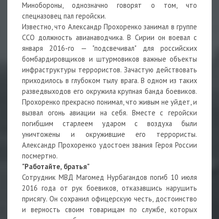
Минобороны, однозначно говорят о том, что
спецназовец пал геройски.
Известно, что Александр Прохоренко занимал в группе
ССО должность авианаводчика. В Сирии он воевал с
января 2016-го — "подсвечивал" для российских
бомбардировщиков и штурмовиков важные объекты
инфраструктуры террористов. Зачастую действовать
приходилось в глубоком тылу врага. В одном из таких
разведвыходов его окружила крупная банда боевиков.
Прохоренко прекрасно понимал, что живым не уйдет, и
вызвал огонь авиации на себя. Вместе с геройски
погибшим старлеем ударом с воздуха были
уничтожены и окружившие его террористы.
Александр Прохоренко удостоен звания Героя России
посмертно.
"Работайте, братья"
Сотрудник МВД Магомед Нурбагандов погиб 10 июля
2016 года от рук боевиков, отказавшись нарушить
присягу. Он сохранил офицерскую честь, достоинство
и верность своим товарищам по службе, которых