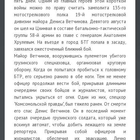
пять дней. Одним из главных героев этой короткой
войны можно по праву считать замполита 135-го
мотострелкового полка 19-й мотострелковой
дивизии майора Дениса Ветчинова. Девятого августа
он шел на Цхинвал в составе батальонно-тактической
группы 58-й армии во главе с генералом Анатолием
Хрулевым. На въезде в город БТГ попала в засаду,
завязался ожесточенный ближний бой.
Майор Ветчинов, вооружившись пулеметом убитого
грузинского спецназовца, организовал круговую
оборону. Когда он попытался пробиться к головному
БТР, его серьезно ранило в обе ноги. Тем не менее
офицер продолжал вести бой, прикрывая длинными
очередями своих бойцов и журналистов, которые
пытались укрыться от огня. Один из них, спецкор
"Комсомольской правды", был тяжело ранен. От смерти
его спас Денис Ветчинов. Он в последний момент
срезал очередью грузинского солдата, который уже
вскинул автомат, чтобы добить лежащего на земле
репортера. Прикрывая собой офицеров и
журналистов, обеспечил их эвакуацию. Лично