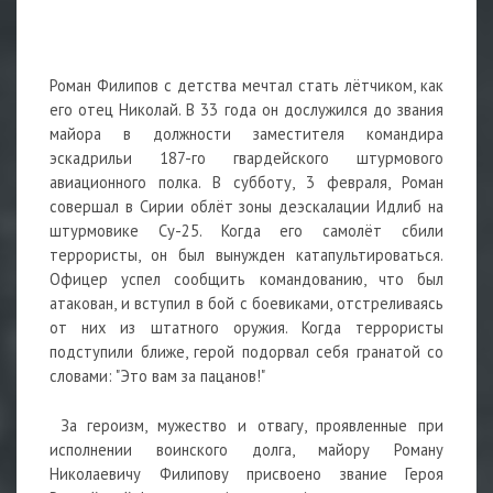
Роман Филипов с детства мечтал стать лётчиком, как
его отец Николай. В 33 года он дослужился до звания
майора в должности заместителя командира
эскадрильи 187-го гвардейского штурмового
авиационного полка. В субботу, 3 февраля, Роман
совершал в Сирии облёт зоны деэскалации Идлиб на
штурмовике Су-25. Когда его самолёт сбили
террористы, он был вынужден катапультироваться.
Офицер успел сообщить командованию, что был
атакован, и вступил в бой с боевиками, отстреливаясь
от них из штатного оружия. Когда террористы
подступили ближе, герой подорвал себя гранатой со
словами: "Это вам за пацанов!"
За героизм, мужество и отвагу, проявленные при
исполнении воинского долга, майору Роману
Николаевичу Филипову присвоено звание Героя