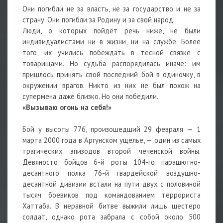
Они погибли не за власть, не за государство и не за
страну. Они погибли за Родину и за свой народ.
Люди, о которых пойдёт речь ниже, не были
индивидуалистами ни в жизни, ни на службе. Более
того, их учились побеждать в тесной связке с
товарищами. Но судьба распорядилась иначе: им
пришлось принять свой последний бой в одиночку, в
окружении врагов. Никто из них не был похож на
супермена даже близко. Но они победили.
«Вызываю огонь на себя!»
Бой у высоты 776, произошедший 29 февраля — 1
марта 2000 года в Аргунском ущелье, — один из самых
трагических эпизодов второй чеченской войны.
Девяносто бойцов 6-й роты 104-го парашютно-
десантного полка 76-й гвардейской воздушно-
десантной дивизии встали на пути двух с половиной
тысяч боевиков под командованием террориста
Хаттаба. В неравной битве выжили лишь шестеро
солдат, однако рота забрала с собой около 500