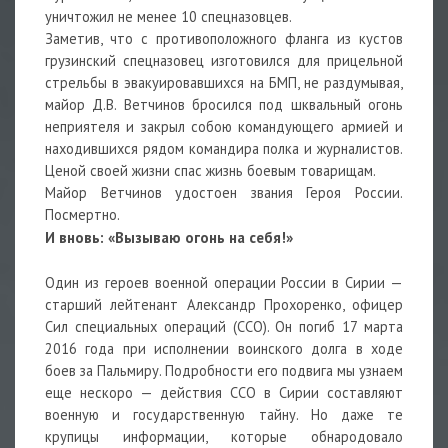
уничтожил не менее 10 спецназовцев.
Заметив, что с противоположного фланга из кустов
грузинский спецназовец изготовился для прицельной
стрельбы в эвакуировавшихся на БМП, не раздумывая,
майор Д.В. Ветчинов бросился под шквальный огонь
неприятеля и закрыл собою командующего армией и
находившихся рядом командира полка и журналистов.
Ценой своей жизни спас жизнь боевым товарищам.
Майор Ветчинов удостоен звания Героя России.
Посмертно.
И вновь: «Вызываю огонь на себя!»
Один из героев военной операции России в Сирии —
старший лейтенант Александр Прохоренко, офицер
Сил специальных операций (ССО). Он погиб 17 марта
2016 года при исполнении воинского долга в ходе
боев за Пальмиру. Подробности его подвига мы узнаем
еще нескоро — действия ССО в Сирии составляют
военную и государственную тайну. Но даже те
крупицы информации, которые обнародовало