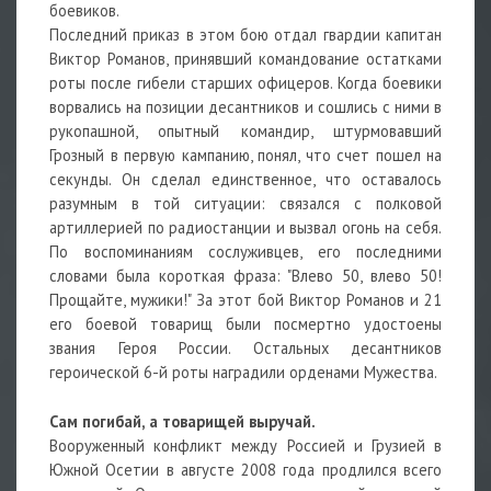
боевиков.
Последний приказ в этом бою отдал гвардии капитан
Виктор Романов, принявший командование остатками
роты после гибели старших офицеров. Когда боевики
ворвались на позиции десантников и сошлись с ними в
рукопашной, опытный командир, штурмовавший
Грозный в первую кампанию, понял, что счет пошел на
секунды. Он сделал единственное, что оставалось
разумным в той ситуации: связался с полковой
артиллерией по радиостанции и вызвал огонь на себя.
По воспоминаниям сослуживцев, его последними
словами была короткая фраза: "Влево 50, влево 50!
Прощайте, мужики!" За этот бой Виктор Романов и 21
его боевой товарищ были посмертно удостоены
звания Героя России. Остальных десантников
героической 6-й роты наградили орденами Мужества.
Сам погибай, а товарищей выручай.
Вооруженный конфликт между Россией и Грузией в
Южной Осетии в августе 2008 года продлился всего