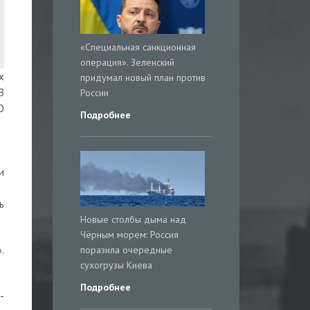
«Специальная санкционная
операция». Зеленский
х
придумал новый план против
В
России
О
Подробнее
и
ь
Новые столбы дыма над
Чёрным морем: Россия
поразила очередные
.
сухогрузы Киева
Подробнее
-