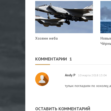
Хозяин неба
Новые
Чёрны
пораз
Киев
КОММЕНТАРИИ
1
Andy P
10 марта 2018 13:04
тупых погладили по хохолку,а о
ОСТАВИТЬ КОММЕНТАРИЙ