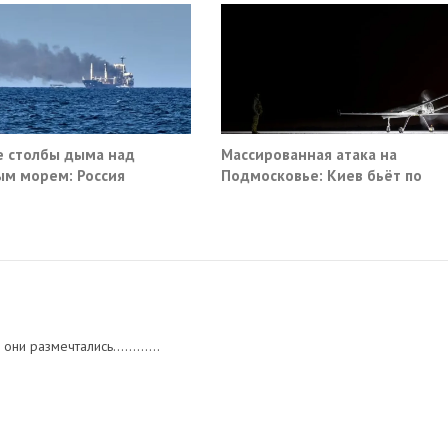
 столбы дыма над
Массированная атака на
м морем: Россия
Подмосковье: Киев бьёт по
ила очередные сухогрузы
гражданской инфраструктуре
а
ни размечтались............