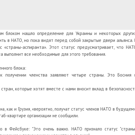
ым блоком нашло определение для Украины и некоторых други
ить в НАТО, но пока видят перед собой закрытые двери альянса. 
ус «страны-аспиранта». Этот статус предусматривает, что НАТ
 та выполнит все необходимые для этого требования.
нного блока:
к получении членства заявляют четыре страны. Это Босния 
стран, которые хотят вместе с нами вносит вклад в безопасност
а, как и Грузия, «вероятно, получат статус членов НАТО в будущем»
таб-квартире организации не сообщили.
 в Фейсбуке: "Это очень важно. НАТО признало статус "страны