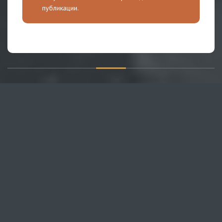
публикации.
О САЙТЕ
Публикуем различные мнения, статьи и видеоматериалы.
Посетителям нашего сайта предоставляем возможность
общения на портале – вы можете комментировать
публикации и добавлять свои.