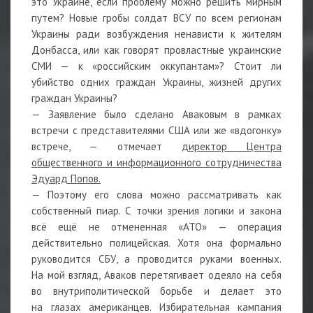
это Украине, если проблему можно решить мирным
путем? Новые гробы солдат ВСУ по всем регионам
Украины ради возбуждения ненависти к жителям
Донбасса, или как говорят провластные украинские
СМИ — к «российским оккупантам»? Стоит ли
убийство одних граждан Украины, жизней других
граждан Украины?
— Заявление было сделано Аваковым в рамках
встречи с представителями США или же «вдогонку»
встрече, — отмечает
директор Центра
общественного и информационного сотрудничества
Эдуард Попов.
— Поэтому его слова можно рассматривать как
собственный пиар. С точки зрения логики и закона
всё ещё не отмененная «АТО» — операция
действительно полицейская. Хотя она формально
руководится СБУ, а проводится руками военных.
На мой взгляд, Аваков перетягивает одеяло на себя
во внутриполитической борьбе и делает это
на глазах американцев. Избирательная кампания