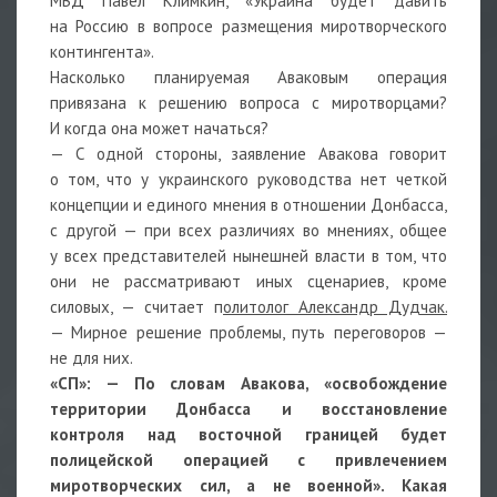
МВД Павел Климкин, «Украина будет давить
на Россию в вопросе размещения миротворческого
контингента».
Насколько планируемая Аваковым операция
привязана к решению вопроса с миротворцами?
И когда она может начаться?
— С одной стороны, заявление Авакова говорит
о том, что у украинского руководства нет четкой
концепции и единого мнения в отношении Донбасса,
с другой — при всех различиях во мнениях, общее
у всех представителей нынешней власти в том, что
они не рассматривают иных сценариев, кроме
силовых, — считает п
олитолог Александр Дудчак.
— Мирное решение проблемы, путь переговоров —
не для них.
«СП»: — По словам Авакова, «освобождение
территории Донбасса и восстановление
контроля над восточной границей будет
полицейской операцией с привлечением
миротворческих сил, а не военной». Какая