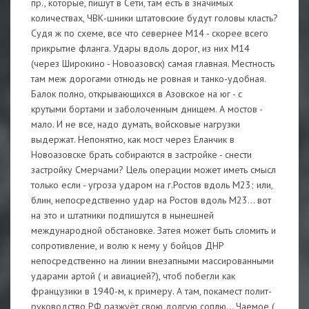
пр., которые, пишут в Сети, там есть в значимых
количествах, ЧВК-шники штатовские будут головы класть?
Судя ж по схеме, все что севернее М14 - скорее всего
прикрытие фланга. Удары вдоль дорог, из них М14
(через Широкино - Новоазовск) самая главная. Местность
там меж дорогами отнюдь не ровная и танко-удобная.
Балок полно, открывающихся в Азовское на юг - с
крутыми бортами и заболоченным днищем. А мостов -
мало. И не все, надо думать, войсковые нагрузки
выдержат. Непонятно, как мост через Еланчик в
Новоазовске брать собираются в застройке - снести
застройку Смерчами? Цель операции может иметь смысл
только если - угроза ударом на г.Ростов вдоль М23; или,
блин, непосредственно удар на Ростов вдоль М23... вот
на это и штатники подпишутся в нынешней
международной обстановке. Затея может быть сломить и
сопротивление, и волю к нему у бойцов ДНР
непосредственно на линии внезапными массированными
ударами артой ( и авиацией?), чтоб побегли как
французики в 1940-м, к примеру. А там, покамест полит-
руководство РФ разжуёт свою долгую соплю... Чаемое (