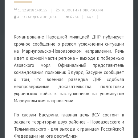
10.12.2018 14:01:55
НОВОСТИ
/
НОВОРОССИЯ
АЛЕКСАНДРА ДОНЦОВА
6 264
3
Командование Народной милицией ДНР публикует
срочное сообщение о резком усложнении ситуации
на Мариупольско-Новоазовском направлении. Речь
идёт о южной части региона – выходе к побережью
Азовского моря. Официальный представитель
командования полковник Эдуард Басурин сообщает
о том, что военная разведка ДНР «добыла
неопровержимые доказательства подготовки
украинских войск к наступлению» на упомянутом
Мариупольским направлении.
По словам Басурина, главная цель ВСУ состоит в
захвате территории двух районов – Новоазовского и
Тельмановского - для выхода к границам Российской
Федерации на юге республики.