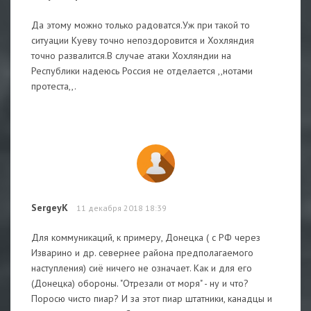
Да этому можно только радоватся.Уж при такой то
ситуации Куеву точно непоздоровится и Хохляндия
точно развалится.В случае атаки Хохляндии на
Республики надеюсь Россия не отделается ,,нотами
протеста,,.
SergeyK
11 декабря 2018 18:39
Для коммуникаций, к примеру, Донецка ( с РФ через
Изварино и др. севернее района предполагаемого
наступления) сиё ничего не означает. Как и для его
(Донецка) обороны. "Отрезали от моря" - ну и что?
Поросю чисто пиар? И за этот пиар штатники, канадцы и