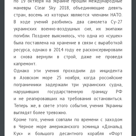
по 19 октября на Украине прошли международные
маневры Clear Sky 2018, объединяющие девять
стран, восемь из которых являются членами НАТО.
В ходе учений разбились два самолета Су-27
украинских военно-воздушных сил, их экипажи
погибли. Позднее выяснилось, что одна из «сушек»
была поставлена на хранение в связи с выработкой
ресурса, однако в 2014 году ее расконсервировали
и снова вернули в строй, даже не проведя
капремонт.
Однако эти учения проходили до инцидента
в Азовском море 25 ноября, когда российские
пограничники задержали три украинских судна,
нарушивших государственную границу РФ
и не реагировавших на требования остановиться.
Теперь же, в свете этого события, учения Украины
выглядят более тревожно.
Кроме того, учения совпали по времени с заходом
в Черное море американского эсминца «Дональд
Кук» и большого десантного корабля «Форт