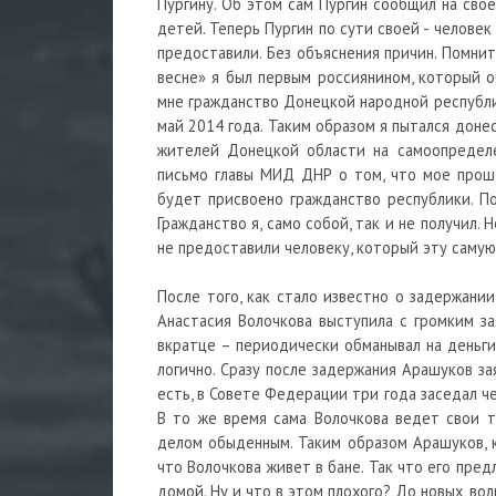
Пургину. Об этом сам Пургин сообщил на свое
детей. Теперь Пургин по сути своей - человек
предоставили. Без объяснения причин. Помнит
весне» я был первым россиянином, который 
мне гражданство Донецкой народной республи
май 2014 года. Таким образом я пытался донес
жителей Донецкой области на самоопределе
письмо главы МИД ДНР о том, что мое прош
будет присвоено гражданство республики. По
Гражданство я, само собой, так и не получил.
не предоставили человеку, который эту саму
После того, как стало известно о задержани
Анастасия Волочкова выступила с громким за
вкратце – периодически обманывал на деньги 
логично. Сразу после задержания Арашуков за
есть, в Совете Федерации три года заседал че
В то же время сама Волочкова ведет свои т
делом обыденным. Таким образом Арашуков, 
что Волочкова живет в бане. Так что его пр
домой. Ну и что в этом плохого? До новых, во