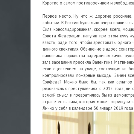
Коротко о самом противоречивом и злободнев
Первое место. Ну что ж, дорогие россияне,
событии. В России буквально вчера появилась 
Сила консолидированная, скорее всего, мощ
Совета Федерации, напугав при этом кучу 
власть, ради того, чтобы арестовать одного
данного спектакля. Обвинение в адрес сенато
виновника торжества задерживал лично руко
зала заседания пресекла Валентина Матвиенко
если оцеплением на улице, состоящим из бо
контролировали пожарные выходы. Зачем вс
Совфеда? Можно было бы, так как сенатор
резонансных преступлениях с 2012 года, ни 
всякий смысл и превратилось бы из демонстра
стране есть сила, которая может «прищучить»
Лично у себя в календаре 30 января 2019 года