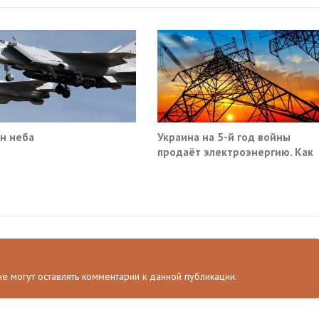
н неба
Украина на 5-й год войны
продаёт электроэнергию. Как
так?
 не могут оставлять комментарии к данной публикации.