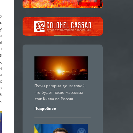
о
.
у
ю
ы
о
з
,
м
и
х
Путин раскрыл до мелочей,
о
что будет после массовых
в
атак Киева по России
.
Подробнее