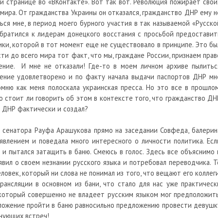
й странице во «ВКонтакте». Вот так вот. Революция пожирает свои
 мира. От гражданства Украины он отказался, гражданство ДНР ему н
ься мне, в период моего бурного участия в так называемой «Русско
обратился к лидерам донецкого восстания с просьбой предоставит
ки, которой в тот момент еще не существовало в принципе. Это бы
ти до всего мира тот факт, что мы, граждане России, признаем прав
ние. И мне не отказали! Где-то в моем личном архиве пылитьс
ение удовлетворено и по факту начала выдачи паспортов ДНР мн
мню как меня полоскала украинская пресса. Но это все в прошлом
 Но стоит ли говорить об этом в контексте того, что гражданство ДН
ю ДНР фактически и создал?
и сенатора Рауфа Арашукова прямо на заседании Совфеда, балерин
явлением и поведала много интересного о личности политика. Есл
и пытался затащить в баню. Смеюсь в голос. Здесь все объяснимо 
явил о своем незнании русского языка и потребовал переводчика. Т
ловек, который ни слова не понимал из того, что вещают его коллеги
рансляции в основном из бани, что стало для нас уже практическ
который совершенно не владеет русским языком мог предположить
едложение пройти в баню равносильно предложению провести девушк
лнующих встреч!