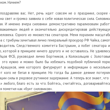
ном. Начнем?
 поздравляю вас. Нет, речь идет совсем не о празднике, скорее 
на свет и громко заявила о себе новая политическая сила. Силовики
ная. И именно вчера силовики демонстративно парализовали работ
«уважаемых» людей и окончательно дискредитировав действующу
 человека. Одного из множества сенаторов. Меня поразили масштаб
ра с трибуны зачитывал лично генеральный прокурор РФ Чайка, самог
водитель Следственного комитета Бастрыкин, а побег сенатора и
, которой в принципе ничего другого и не оставалось. Не удивлюсь
йцов ФСБ, руководил лично Бортников, а Колокольцев с Золотовы
е это нужно и можно было бы избежать подобной публичной порк
 Арашуков, имя которого фигурирует в информации о нескольки
от кого не бегал в принципе. Но тогда бы данное деяние потерял
ции силы в рядовое рутинное задержание. А теперь все знают, что 
 любого, благо есть за что. Бойтесь, считайтесь, договаривайтесь
 я пометил как «бунт силовиков».