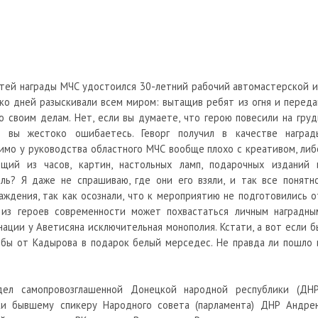
етей награды МЧС удостоился 30-летний рабочий автомастерской и
ько дней разыскивали всем миром: вытащив ребят из огня и переда
о своим делам. Нет, если вы думаете, что герою повесили на груд
 вы жестоко ошибаетесь. Геворг получил в качестве наград
имо у руководства областного МЧС вообще плохо с креативом, либ
ящий из часов, картин, настольных ламп, подарочных изданий 
ль? Я даже не спрашиваю, где они его взяли, и так все понятно
аждения, так как осознали, что к мероприятию не подготовились о
о из героев современности может похвастаться личным наградны
ации у Аветисяна исключительная монополия. Кстати, а вот если б
л бы от Кадырова в подарок белый мерседес. Не правда ли пошло 
дел самопровозглашенной Донецкой народной республики (ДНР
ики бывшему спикеру Народного совета (парламента) ДНР Андре