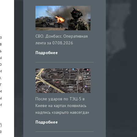
СВО. Донбасс. Оперативная
з
лента за 07.08.2026
в
ь
Подробнее
ы
о
и
.
т
м
ы
После ударов по ТЭЦ-5 в
и
Киеве на картах появилась
надпись «закрыто навсегда»
Подробнее
)
ю