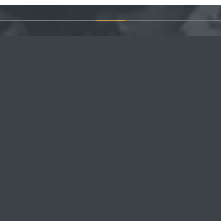
НАВИГАЦИЯ
ПО
Россия
Главная
Под
курс
Крым
Последние новости
Севастополь
Правила сайта
Новороссия
Поиск по сайту
Украина
Комментарии
Гуманитарный центр
Обратная связь
я
- All Rights Reserved.