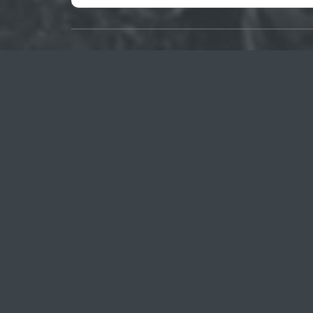
О САЙТЕ
Публикуем различные мнения, статьи и
видеоматериалы.
Посетителям нашего сайта предоставляем
возможность общения на портале – вы можете
комментировать публикации и добавлять свои.
© 2014-2022 Все права защищены.
Голос Севастопол