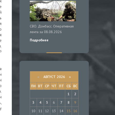
х
е
й
ь
л
СВО. Донбасс. Оперативная
о
лента за 08.08.2026
я
Подробнее
е
.
Р
а
и
«
АВГУСТ 2026 »
и
о
ПН
ВТ
СР
ЧТ
ПТ
СБ
ВС
.
1
2
и
3
4
5
6
7
8
9
,
у
10
11
12
13
14
15
16