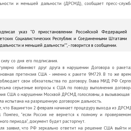
ьности и меньшей дальности (ДРСМД), сообщает пресс-служб
одписал указ "О приостановлении Российской Федерацией
етских Социалистических Республик и Соединенными Штатами
альности и меньшей дальности"", - говорится в сообщении.
 силу со дня его подписания.
гулярно обвиняют друг друга в нарушении Договора о ракета
новная претензия США - именно к ракете 9М729. В то же врем
соблюдает свои обязательства по договору. Глава МИД РФ Серге
весьма серьезные вопросы к США по поводу выполнения договор
ения США о нарушении Москвой ДРСМД голословны, а вызывающая 
ла испытана на разрешенную договором дальность.
, что Вашингтон 2 февраля начинает процедуру выхода из ДРСМ
к Помпео, "если Россия не вернется к полному и проверяемом
ого периода", документ будет расторгнут.
ля заявил, что РФ зеркально ответит на решение США выйти и