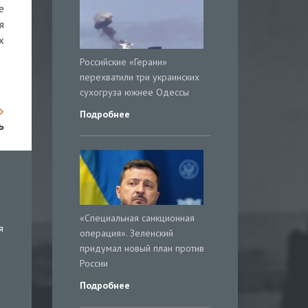
е
я
х
Российские «Герани»
перехватили три украинских
сухогруза южнее Одессы
Подробнее
ь
«Специальная санкционная
я
операция». Зеленский
придумал новый план против
России
Подробнее