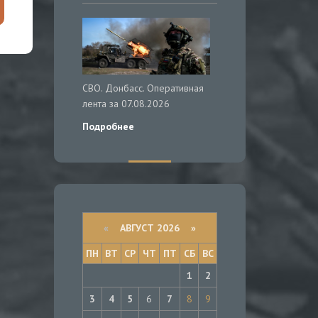
СВО. Донбасс. Оперативная
лента за 07.08.2026
Подробнее
«
АВГУСТ 2026 »
ПН
ВТ
СР
ЧТ
ПТ
СБ
ВС
1
2
3
4
5
6
7
8
9