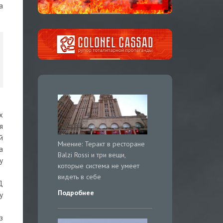
а
х
я
й
Мнение: Теракт в ресторане
а
Balzi Rossi и три вещи,
у
которые система не умеет
видеть в себе
Д
Подробнее
у
з