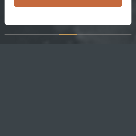
О САЙТЕ
Публикуем различные мнения, статьи и видеоматериалы.
Посетителям нашего сайта предоставляем возможность
общения на портале – вы можете комментировать
публикации и добавлять свои.
НОВОСТИ