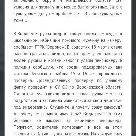
автономного округа и Магаданской области. Да,
условия для жизни у них менее благоприятные. Зато с
культурным досугом проблем нет! И с бескультурным
тоже…
В Воронеже группа подростков устроила самосуд над
школьником, избившим пожилого мужчину на камеру,
сообщает ГТРК "Воронеж". В соцсетях 18 марта стало
распространяться видео, на котором двое молодых
людей руками и ногами наносят удары пенсионеру. В
полиции сообщили, что среди подозреваемых два
жителя Ленинского района 15 и 16 лет, проводится
проверка. Доследственную проверку по данному
факту проводит и СУ СК по Воронежской области.
Одного из участников видео нашла группа местных
подростков и заставила извиниться за свои действия
под видеозапись. Слушайте, а почему сразу самосуд?
А почему не справедливая кара? Ведь реально этих
болванов не накажут за избиение пенсионера.
Попугают, родителей потерзают, и все на этом
закончится. А так – урок на всю жизнь. На каждую силу