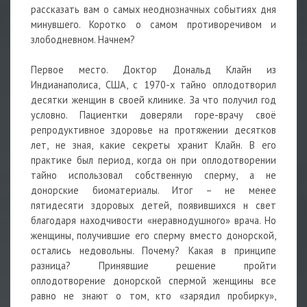
рассказать вам о самых неоднозначных событиях дня
минувшего. Коротко о самом противоречивом и
злободневном. Начнем?
Первое место. Доктор Дональд Клайн из
Индианаполиса, США, с 1970-х тайно оплодотворил
десятки женщин в своей клинике. За что получил год
условно. Пациентки доверяли горе-врачу своё
репродуктивное здоровье на протяжении десятков
лет, не зная, какие секреты хранит Клайн. В его
практике был период, когда он при оплодотворении
тайно использовал собственную сперму, а не
донорские биоматериалы. Итог – не менее
пятидесяти здоровых детей, появившихся н свет
благодаря находчивости «неравнодушного» врача. Но
женщины, получившие его сперму вместо донорской,
остались недовольны. Почему? Какая в принципе
разница? Принявшие решение пройти
оплодотворение донорской спермой женщины все
равно не знают о том, кто «зарядил пробирку»,