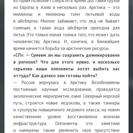
который позволяет сократить время доставки грузов
из Европы в Азию в несколько раз. Арктика — это
миллионы и миллионы тонн питьевой воды
в айсбергах. Многие забывают, что лед не бывает
соленым, и талая вода айсбергов пригодна для
питья. Это только малая толика того, что может дать
человечеству Арктика. И, конечно, в ближайшее
время начнется борьба за арктические ресурсы.
«СП»:
—
Сумеем ли мы сохранить доминирование
в регионе? Что для этого нужно,
и насколько
серьезно наши оппоненты хотят выбить нас
оттуда? Как далеко они готовы пойти?
— Россия вернулась в Арктику. Возобновлены
постоянные научные исследования, проводятся
экологические мероприятия, ожил Северный морской
путь, строятся новые ледоколы, а также танкеры
и сухогрузы повышенного ледового класса, на новом
качественном уровне восстановлена военная
инфраструктура. Оппоненты это заметили
и намерены также увеличить свое присутствие