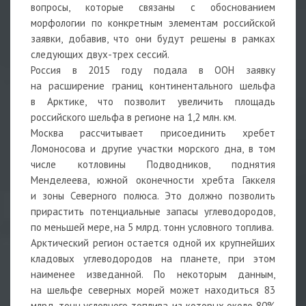
вопросы, которые связаны с обоснованием
морфологии по конкретным элементам российской
заявки, добавив, что они будут решены в рамках
следующих двух-трех сессий.
Россия в 2015 году подала в ООН заявку
на расширение границ континентального шельфа
в Арктике, что позволит увеличить площадь
российского шельфа в регионе на 1,2 млн. км.
Москва рассчитывает присоединить хребет
Ломоносова и другие участки морского дна, в том
числе котловины Подводников, поднятия
Менделеева, южной оконечности хребта Гаккеля
и зоны Северного полюса. Это должно позволить
прирастить потенциальные запасы углеводородов,
по меньшей мере, на 5 млрд. тонн условного топлива.
Арктический регион остается одной их крупнейших
кладовых углеводородов на планете, при этом
наименее изведанной. По некоторым данным,
на шельфе северных морей может находиться 83
млрд. тонн условного топлива, из которых около 80%