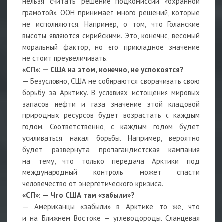
нельзя считать решение подкомиссии «охранной
грамотой». ООН принимает много решений, которые
не исполняются. Например, о том, что Голанские
высоты являются сирийскими. Это, конечно, весомый
моральный фактор, но его прикладное значение
не стоит преувеличивать.
«СП»:
—
США на этом, конечно, не успокоятся?
— Безусловно, США не собираются сворачивать свою
борьбу за Арктику. В условиях истощения мировых
запасов нефти и газа значение этой кладовой
природных ресурсов будет возрастать с каждым
годом. Соответственно, с каждым годом будет
усиливаться накал борьбы. Например, вероятно
будет развернута пропагандистская кампания
на тему, что только передача Арктики под
международный контроль может спасти
человечество от энергетического кризиса.
«СП»:
—
Что США там «забыли»?
— Американцы «забыли» в Арктике то же, что
и на Ближнем Востоке — углеводороды. Сланцевая