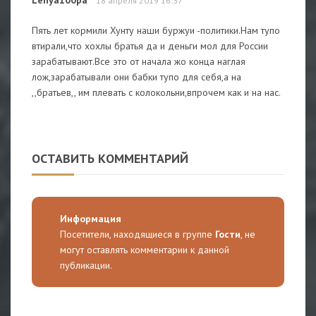
18 апреля 2019 16:37
Пять лет кормили Хунту наши буржуи -политики.Нам тупо
втирали,что хохлы братья да и деньги мол для России
зарабатывают.Все это от начала жо конца наглая
лож,зарабатывали они бабки тупо для себя,а на
,,братьев,, им плевать с колокольни,впрочем как и на нас.
ОСТАВИТЬ КОММЕНТАРИЙ
Информация
Посетители, находящиеся в группе
Гости
, не
могут оставлять комментарии к данной
публикации.