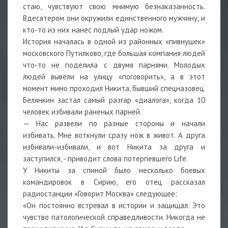
стаю, чувствуют свою мнимую безнаказанность.
Вдесятером они окружили единственного мужчину, и
кто-то из них нанес подлый удар ножом.
История началась в одной из районных «пивнушек»
московского Путилково, где большая компания людей
что-то не поделила с двумя парнями. Молодых
людей вывели на улицу «поговорить», а в этот
момент мимо проходил Никита, бывший спецназовец.
Белянкин застал самый разгар «диалога», когда 10
человек избивали раненых парней.
— Нас развели по разные стороны и начали
избивать. Мне воткнули сразу нож в живот. А друга
избивали-избивали, и вот Никита за друга и
заступился, - приводит слова потерпевшего Life.
У Никиты за спиной было несколько боевых
командировок в Сирию, его отец рассказал
радиостанции «Говорит Москва» следующее:
«Он постоянно встревал в истории и защищал. Это
чувство патологической справедливости. Никогда не