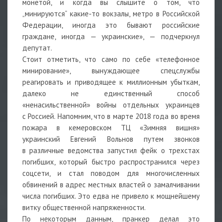
монетой, и когда вы слышите о том, что
„минируются“ какие-то вокзалы, метро в Российской
Федерации, иногда это бывают российские
граждане, иногда — украинские», — подчеркнул
депутат.
Стоит отметить, что само по себе «телефонное
минирование», вынуждающее спецслужбы
реагировать и приводящее к миллионным убыткам,
далеко не единственный способ
«ненасильственной» войны отдельных украинцев
с Россией. Напомним, что в марте 2018 года во время
пожара в кемеровском ТЦ «Зимняя вишня»
украинский Евгений Вольнов путем звонков
в различные ведомства запустил фейк о трехстах
погибших, который быстро распространился через
соцсети, и стал поводом для многочисленных
обвинений в адрес местных властей о замалчивании
числа погибших. Это едва не привело к мощнейшему
витку общественной напряженности.
По некоторым данным, пранкер делал это