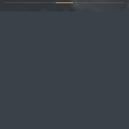
О САЙТЕ
Публикуем различные мнения, статьи и видеоматериалы.
Посетителям нашего сайта предоставляем возможность
общения на портале – вы можете комментировать
публикации и добавлять свои.
НОВОСТИ
Все новости
Россия