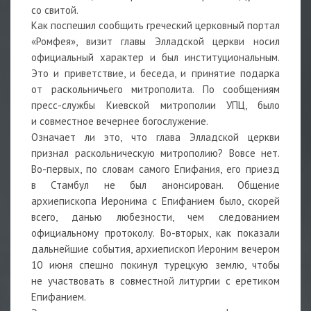
со свитой.
Как поспешил сообщить греческий церковный портал
«Ромфея», визит главы Элладской церкви носил
официальный характер и был институциональным.
Это и приветствие, и беседа, и принятие подарка
от раскольничьего митрополита. По сообщениям
пресс-службы Киевской митрополии УПЦ, было
и совместное вечернее богослужение.
Означает ли это, что глава Элладской церкви
признал раскольническую митрополию? Вовсе нет.
Во-первых, по словам самого Епифания, его приезд
в Стамбул не был анонсирован. Общение
архиепископа Иеронима с Епифанием было, скорей
всего, данью любезности, чем следованием
официальному протоколу. Во-вторых, как показали
дальнейшие события, архиепископ Иероним вечером
10 июня спешно покинул турецкую землю, чтобы
не участвовать в совместной литургии с еретиком
Епифанием.