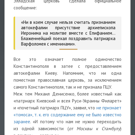
Элладская церковь сделала официальное
сообщение:
«Ни в коем случае нельзя считать признанием
автокефалии присутствие архиепископа
Иеронима на молитве вместе с Епифанием…
Блаженнейший поехал поздравить патриарха
Варфоломея с именинами».
Все это означает полное одиночество
Константинополя в затее с предоставлением
автокефалии Киеву. Напомним, что ни одна
поместная православная церковь, за исключением
самого Константинополя, так и не признала ПЦУ.
Меж тем Михаил Денисенко, более известный как
«патриарх Киевский и всея Руси-Украины Филарет»
и «почетный патриарх ПЦУ», заявил, что
не признает
«томоса», т. к. его содержание ему не было известно
заранее
. «И потому что нам не нужно переходить
из одной зависимости (
от Москвы к Стамбулу
)