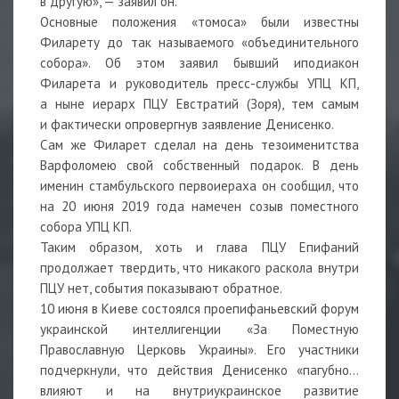
в другую», — заявил он.
Основные положения «томоса» были известны
Филарету до так называемого «объединительного
собора». Об этом заявил бывший иподиакон
Филарета и руководитель пресс-службы УПЦ КП,
а ныне иерарх ПЦУ Евстратий (Зоря), тем самым
и фактически опровергнув заявление Денисенко.
Сам же Филарет сделал на день тезоименитства
Варфоломею свой собственный подарок. В день
именин стамбульского первоиераха он сообщил, что
на 20 июня 2019 года намечен созыв поместного
собора УПЦ КП.
Таким образом, хоть и глава ПЦУ Епифаний
продолжает твердить, что никакого раскола внутри
ПЦУ нет, события показывают обратное.
10 июня в Киеве состоялся проепифаньевский форум
украинской интеллигенции «За Поместную
Православную Церковь Украины». Его участники
подчеркнули, что действия Денисенко «пагубно…
влияют и на внутриукраинское развитие