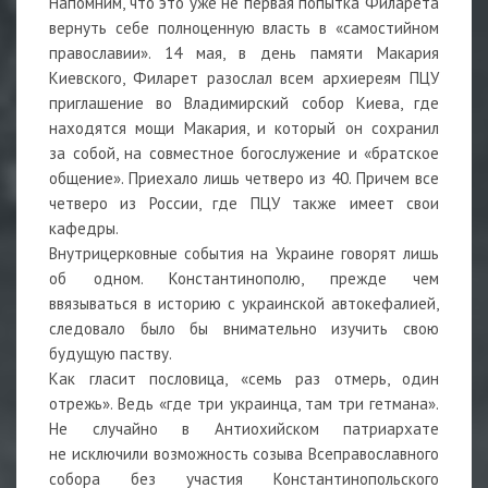
Напомним, что это уже не первая попытка Филарета
вернуть себе полноценную власть в «самостийном
православии». 14 мая, в день памяти Макария
Киевского, Филарет разослал всем архиереям ПЦУ
приглашение во Владимирский собор Киева, где
находятся мощи Макария, и который он сохранил
за собой, на совместное богослужение и «братское
общение». Приехало лишь четверо из 40. Причем все
четверо из России, где ПЦУ также имеет свои
кафедры.
Внутрицерковные события на Украине говорят лишь
об одном. Константинополю, прежде чем
ввязываться в историю с украинской автокефалией,
следовало было бы внимательно изучить свою
будущую паству.
Как гласит пословица, «семь раз отмерь, один
отрежь». Ведь «где три украинца, там три гетмана».
Не случайно в Антиохийском патриархате
не исключили возможность созыва Всеправославного
собора без участия Константинопольского