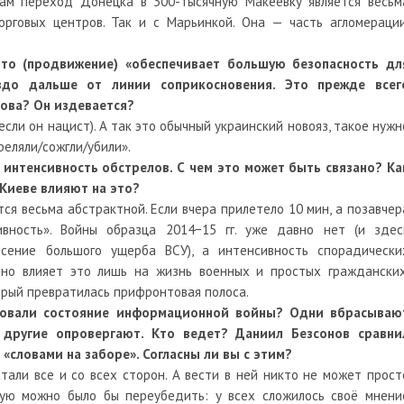
ам переход Донецка в 300-тысячную Макеевку является весьм
орговых центров. Так и с Марьинкой. Она — часть агломерации
это (продвижение) «обеспечивает большую безопасность дл
аздо дальше от линии соприкосновения. Это прежде всег
лова? Он издевается?
сли он нацист). А так это обычный украинский новояз, такое нужн
реляли/сожгли/убили».
а интенсивность обстрелов. С чем это может быть связано? Ка
Киеве влияют на это?
ся весьма абстрактной. Если вчера прилетело 10 мин, а позавчер
вность». Войны образца 2014−15 гг. уже давно нет (и здес
сение большого ущерба ВСУ), а интенсивность спорадически
 но влияет это лишь на жизнь военных и простых гражданских
торый превратилась прифронтовая полоса.
зовали состояние информационной войны? Одни вбрасываю
другие опровергают. Кто ведет? Даниил Безсонов сравни
«словами на заборе». Согласны ли вы с этим?
али все и со всех сторон. А вести в ней никто не может прост
рую можно было бы переубедить: у всех сложилось своё мнени