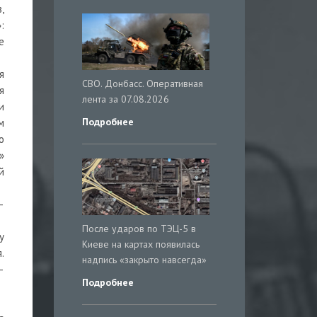
,
:
е
я
СВО. Донбасс. Оперативная
я
лента за 07.08.2026
и
Подробнее
м
о
»
й
—
После ударов по ТЭЦ-5 в
у
Киеве на картах появилась
.
надпись «закрыто навсегда»
—
Подробнее