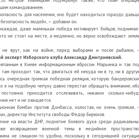
250 метров. Ильницкий подчеркнул также, что план операци
сшим командованием.
зопасность для населения, оно будет находиться гораздо дальш
 безопасность людей», — добавил он.
 «каждая, даже маленькая победа мотивирует бойцов, поднимае
 что не стоят на месте, а медленно, но верно освобождают земл
 не врут, как на войне, перед выборами и после рыбалки, 
ый эксперт Изборского клуба Александр Дмитриевский.
япанным в Киеве информационным вбросом. Марьинка и так по
 там проходит так, что двигаться ей некуда ни в ту, ни в другу
ась очередная громкая победная реляция, которую бандеровски
но я на подобную чепуху давно перестал обращать внимание, ибо
постоянно приходится отслеживать, никаких сколько-нибуд
ния нет и не ожидается.
онная бомба» против Донбасса, холостая, но очень громкая, 
на», директор Института свободы Федор Бирюков.
ление на власти ДНР, поднятие боевого духа среди радикальны
акже возвращение военной темы в медийное пространство
жима не слишком-то удобна, поскольку в сегодняшней ситуаци