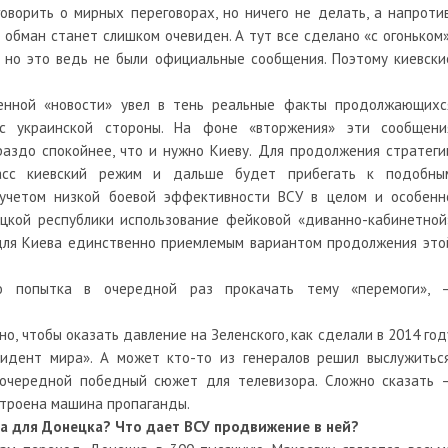
оворить о мирных переговорах, но ничего не делать, а напротив
 обман станет слишком очевиден. А тут все сделано «с огоньком»
 но это ведь не были официальные сообщения. Поэтому киевски
нной «новости» увел в тень реальные факты продолжающихс
 украинской стороны. На фоне «вторжения» эти сообщени
аздо спокойнее, что и нужно Киеву. Для продолжения стратеги
басс киевский режим и дальше будет прибегать к подобны
 учетом низкой боевой эффективности ВСУ в целом и особенн
цкой республики использование фейковой «диванно-кабинетной
для Киева единственно приемлемым вариантом продолжения это
о попытка в очередной раз прокачать тему «перемоги», 
о, чтобы оказать давление на Зеленского, как сделали в 2014 год
зидент мира». А может кто-то из генералов решил выслужиться
очередной победный сюжет для телевизора. Сложно сказать 
устроена машина пропаганды.
а для Донецка? Что дает ВСУ продвижение в ней?