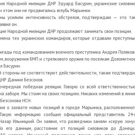
ния Народной милиции ДНР Эдуард Басурин, украинские силовик
и этом они не продвигались вглубь Марьинки.
ны усилили интенсивность обстрелов, подтверждаю — это так
аявил он.
ащие Народной милиции ДНР продолжают занимать свои позиции.
имена тех украинских командиров, которые отдавали преступны
ригады под командованием военного преступника Андрея Поляков
мм, вооружения БМП и стрелкового оружия по поселкам Доломитное
л Басурин.
й стороны не соответствуют действительности, также подтверди
ДНР Даниил Безсонов.
очередная победная реляция. Говорю со всей ответственностью
а заборе. Мы стоим на своих позициях. Никаких изменений в лини
Безсонова НСН.
ия о захвате новых позиций в городе Марьинка, расположенног
Такую информацию сообщил официальный представитель 24-
зар Ильницкий. Он заявил, что разведчики заняли «серую зону»
По его данным, расстояние от позиций силовиков до Донецк