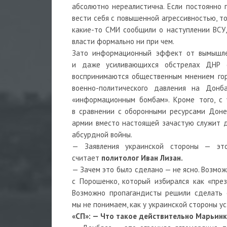
абсолютно нереалистична. Если постоянно г
вести себя с повышенной агрессивностью, то
какие-то СМИ сообщили о наступлении ВСУ,
власти формально ни при чем.
Зато информационный эффект от вымышле
и даже усиливающихся обстрелах ДНР с
воспринимаются общественным мнением гор
военно-политического давления на Дон
«информационным бомбам». Кроме того, с
в сравнении с оборонными ресурсами Доне
армии вместо настоящей зачастую служит 
абсурдной войны.
— Заявления украинской стороны — эт
считает
политолог Иван Лизан.
— Зачем это было сделано — не ясно. Возможн
с Порошенко, который избирался как «пре
Возможно пропагандисты решили сделать 
мы не понимаем, как у украинской стороны 
«СП»: — Что такое действительно Марьинк