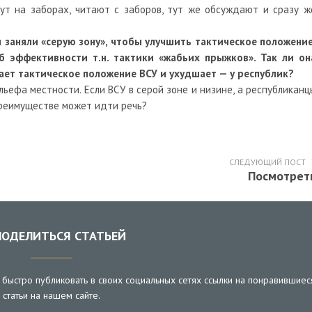
ут на заборах, читают с заборов, тут же обсуждают и сразу ж
и заняли «серую зону», чтобы улучшить тактическое положение
б эффективности т.н. тактики «жабьих прыжков». Так ли он
ет тактическое положение ВСУ и ухудшает — у республик?
ьефа местности. Если ВСУ в серой зоне и низине, а республиканц
преимуществе может идти речь?
СЛЕДУЮЩИЙ ПОСТ
Посмотрет
ОДЕЛИТЬСЯ СТАТЬЕЙ
быстро публиковать в своих социальных сетях ссылки на понравившиес
статьи на нашем сайте.