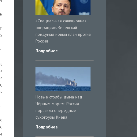
и
е
«Специальная санкционная
операция». Зеленский
т
придумал новый план против
ю
России
—
Подробнее
д
ю
е
,
ь
Новые столбы дыма над
Чёрным морем: Россия
—
поразила очередные
сухогрузы Киева
х
.
Подробнее
и