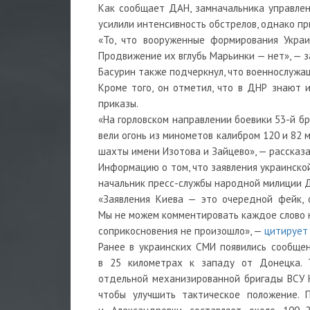
Как сообщает ДАН, замначальника управле
усилили интенсивность обстрелов, однако пр
«То, что вооруженные формирования Украи
Продвижение их вглубь Марьинки — нет», — з
Басурин также подчеркнул, что военнослуж
Кроме того, он отметил, что в ДНР знают 
приказы.
«На горловском направлении боевики 53-й б
вели огонь из минометов калибром 120 и 82 
шахты имени Изотова и Зайцево», — рассказа
Информацию о том, что заявления украинско
начальник пресс-службы народной милиции 
«Заявления Киева — это очередной фейк, 
Мы не можем комментировать каждое слово н
соприкосновения не произошло», —
цитирует
Ранее в украинских СМИ появились сообщен
в 25 километрах к западу от Донецка. 
отдельной механизированной бригады ВСУ На
чтобы улучшить тактическое положение. 