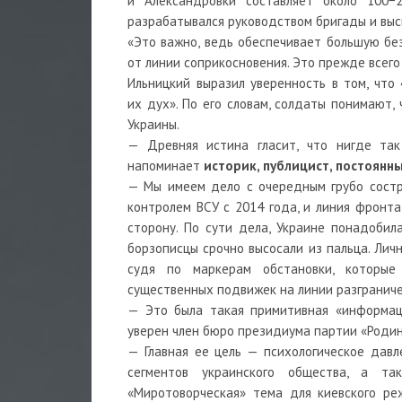
и Александровки составляет около 100−
разрабатывался руководством бригады и вы
«Это важно, ведь обеспечивает большую бе
от линии соприкосновения. Это прежде всего
Ильницкий выразил уверенность в том, что
их дух». По его словам, солдаты понимают,
Украины.
— Древняя истина гласит, что нигде так
напоминает
историк, публицист, постоянн
— Мы имеем дело с очередным грубо состр
контролем ВСУ с 2014 года, и линия фронта
сторону. По сути дела, Украине понадобил
борзописцы срочно высосали из пальца. Лич
судя по маркерам обстановки, которые 
существенных подвижек на линии разграниче
— Это была такая примитивная «информаци
уверен член бюро президиума партии «Роди
— Главная ее цель — психологическое дав
сегментов украинского общества, а т
«Миротоворческая» тема для киевского ре