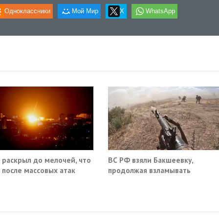
Одноклассники
Мой Мир
X
WhatsApp
 раскрыл до мелочей, что
ВС РФ взяли Бакшеевку,
 после массовых атак
продолжая взламывать
 по России
оборону ВСУ в Харьковской
области