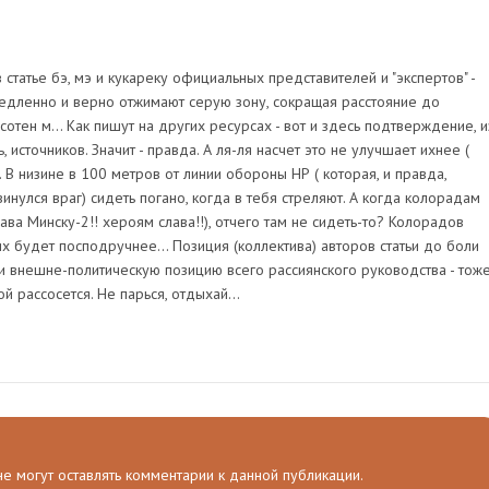
 статье бэ, мэ и кукареку официальных представителей и "экспертов" -
едленно и верно отжимают серую зону, сокращая расстояние до
отен м... Как пишут на других ресурсах - вот и здесь подтверждение, и
, источников. Значит - правда. А ля-ля насчет это не улучшает ихнее (
. В низине в 100 метров от линии обороны НР ( которая, и правда,
винулся враг) сидеть погано, когда в тебя стреляют. А когда колорадам
лава Минску-2!! хероям слава!!), отчего там не сидеть-то? Колорадов
их будет посподручнее... Позиция (коллектива) авторов статьи до боли
 и внешне-политическую позицию всего рассиянского руководства - тож
й рассосется. Не парься, отдыхай...
 не могут оставлять комментарии к данной публикации.