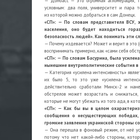
— Донбасс — это огромная агломерация, т
условным: два поля, университет и пара т
из которой можно добраться в сам Донецк.
«СП»: — По словам представителя ВСУ, 
населения, оно будет находиться гор
безопасность людей». Как понимать эти с
— Почему издевается? Может и верит в это (е
воспринимать примерно, как «сами себя обст
«СП»: — По словам Басурина, была усилен
нынешние внутриполитические события в 
— Категория «усилена интенсивность» являет
их было 5, то это уже «усилена интенси
действительно сработали Минск-2 и нане
обстрелов может возрастать и снижаться,
которые не могут убежать из того ада, в ко
«СП»: — Как бы вы в целом охарактери
сообщения о несуществующих победах, 
громкие заявления украинской стороны со 
— Она перешла в фоновый режим, от неё уст
потому что нет какой-либо стороны, кото