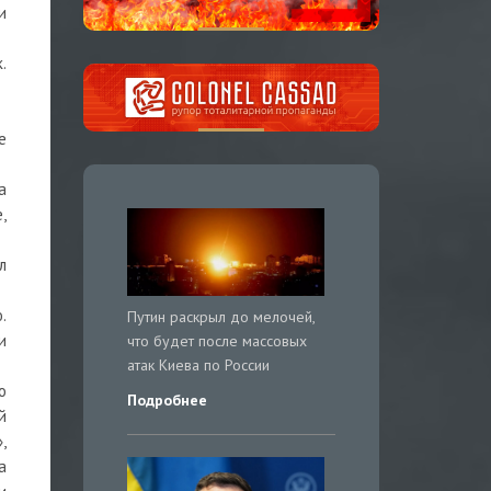
и
.
е
а
,
л
.
Путин раскрыл до мелочей,
и
что будет после массовых
атак Киева по России
о
Подробнее
й
,
а