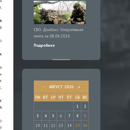
а
,
я
о
СВО. Донбасс. Оперативная
лента за 08.08.2026
о
Подробнее
к
а
ь
х
«
АВГУСТ 2026 »
,
ПН
ВТ
СР
ЧТ
ПТ
СБ
ВС
т
1
2
л
3
4
5
6
7
8
9
о
10
11
12
13
14
15
16
е