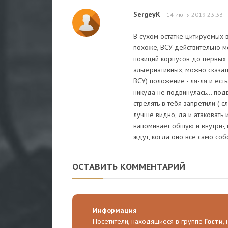
SergeyK
14 июня 2019 23:33
В сухом остатке цитируемых в
похоже, ВСУ действительно м
позиций корпусов до первых с
альтернативных, можно сказать
ВСУ) положение - ля-ля и есть
никуда не подвинулась... под
стрелять в тебя запретили ( с
лучше видно, да и атаковать 
напоминает общую и внутри-,
ждут, когда оно все само собо
ОСТАВИТЬ КОММЕНТАРИЙ
Информация
Посетители, находящиеся в группе
Гости
,