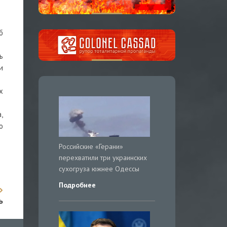
б
ь
и
х
,
о
Российские «Герани»
перехватили три украинских
сухогруза южнее Одессы
Подробнее
ь