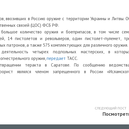
, ввозивших в Россию оружие с территории Украины и Литвы. О
твенных связей (ЦОС) ФСБ РФ.
 большое количество оружия и боеприпасов, в том числе сем
ей, 14 пистолетов и револьверов, один пистолет-пулемет, тр
ных патронов, а также 575 комплектующих для различного оружия.
 деятельность четырех подпольных мастерских, в которы
огнестрельного оружия,
передает
ТАСС.
ращении теракта в Саратове. По сообщению ведомства
орист являлся членом запрещенного в России «Исламског
СЛЕДУЮЩИЙ ПОСТ
Посмотрет