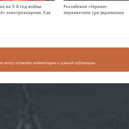
на на 5-й год войны
Российские «Герани»
ёт электроэнергию. Как
перехватили три украинских
сухогруза южнее Одессы
 не могут оставлять комментарии к данной публикации.