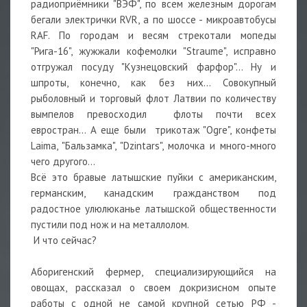
радиоприёмники "ВЭФ", по всем железным дорогам
бегали электрички RVR, а по шоссе - микроавтобусы
RAF. По городам и весям стрекотали мопеды
"Рига-16", жужжали кофемолки "Straume", исправно
отгружал посуду "Кузнецовский фарфор"... Ну и
шпроты, конечно, как без них... Совокупный
рыболовный и торговый флот Латвии по количеству
вымпелов превосходил флоты почти всех
евростран... А еще были трикотаж "Ogre", конфеты
Laima, "Бальзамка", "Dzintars", молочка и много-много
чего другого...
Всё это бравые латышские пуйки с американским,
германским, канадским гражданством под
радостное улюлюканье латышской общественности
пустили под нож и на металлолом.
И что сейчас?
Аборигенский фермер, специализирующийся на
овощах, рассказал о своем докризисном опыте
работы с одной не самой крупной сетью РФ -