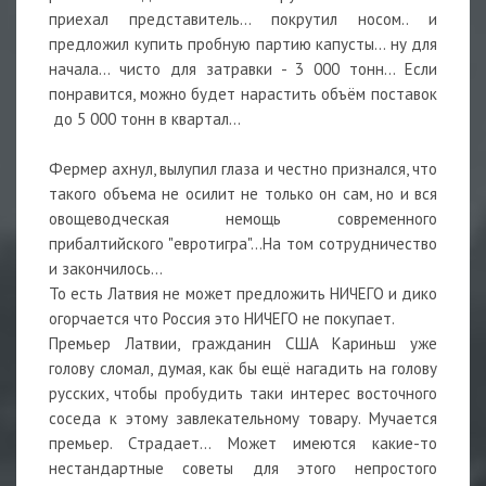
приехал представитель... покрутил носом.. и
предложил купить пробную партию капусты... ну для
начала... чисто для затравки - 3 000 тонн... Если
понравится, можно будет нарастить объём поставок
до 5 000 тонн в квартал...
Фермер ахнул, вылупил глаза и честно признался, что
такого объема не осилит не только он сам, но и вся
овощеводческая немощь современного
прибалтийского "евротигра"...На том сотрудничество
и закончилось...
То есть Латвия не может предложить НИЧЕГО и дико
огорчается что Россия это НИЧЕГО не покупает.
Премьер Латвии, гражданин США Кариньш уже
голову сломал, думая, как бы ещё нагадить на голову
русских, чтобы пробудить таки интерес восточного
соседа к этому завлекательному товару. Мучается
премьер. Страдает... Может имеются какие-то
нестандартные советы для этого непростого