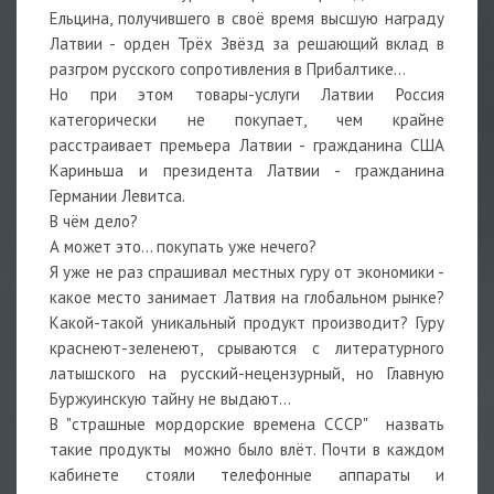
Ельцина, получившего в своё время высшую награду
Латвии - орден Трёх Звёзд за решающий вклад в
разгром русского сопротивления в Прибалтике...
Но при этом товары-услуги Латвии Россия
категорически не покупает, чем крайне
расстраивает премьера Латвии - гражданина США
Кариньша и президента Латвии - гражданина
Германии Левитса.
В чём дело?
А может это... покупать уже нечего?
Я уже не раз спрашивал местных гуру от экономики -
какое место занимает Латвия на глобальном рынке?
Какой-такой уникальный продукт производит? Гуру
краснеют-зеленеют, срываются с литературного
латышского на русский-нецензурный, но Главную
Буржуинскую тайну не выдают...
В "страшные мордорские времена СССР" назвать
такие продукты можно было влёт. Почти в каждом
кабинете стояли телефонные аппараты и