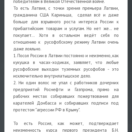
победителям в Великой Отечественной войне.
То есть Латвия, с точки зрения премьера Латвии,
гражданина США Кариньша, сделал всё и даже
больше для взрывного роста интереса России к
прибалтийским товарам и услугам. Но нет же... не
покупает... Хотя в остальном ведёт себя по
отношению к русофобскому режиму Латвии очень
даже лояльно.
1. Посол России в Латвии постоянно и неизменно, как
кукушка в часах-ходиках, заявляет, что любые
русофобские выходки туземных русофобов - это
исключительно внутрилатышское дело.
2. Ни один волос не упал с работников дочерних
предприятий Роснефти и Газпрома, прямо на
рабочих местах собиравших пожертвования для
карателей Донбасса и собиравших подписи под
протестом "агрессии РФ в Крыму".
То есть Россия, как может, подтверждает
неизменность курса первого президента Б.Н.