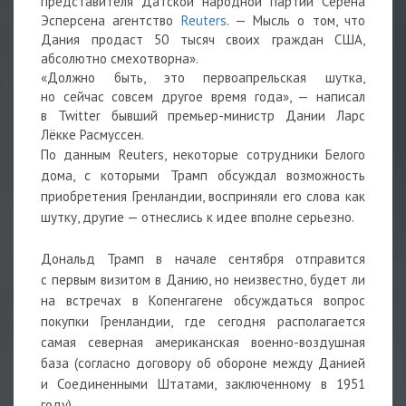
представителя Датской народной партии Сёрена
Эсперсена агентство
Reuters
. — Мысль о том, что
Дания продаст 50 тысяч своих граждан США,
абсолютно смехотворна».
«Должно быть, это первоапрельская шутка,
но сейчас совсем другое время года», — написал
в Twitter бывший премьер-министр Дании Ларс
Лёкке Расмуссен.
По данным Reuters, некоторые сотрудники Белого
дома, с которыми Трамп обсуждал возможность
приобретения Гренландии, восприняли его слова как
шутку, другие — отнеслись к идее вполне серьезно.
Дональд Трамп в начале сентября отправится
с первым визитом в Данию, но неизвестно, будет ли
на встречах в Копенгагене обсуждаться вопрос
покупки Гренландии, где сегодня располагается
самая северная американская военно-воздушная
база (согласно договору об обороне между Данией
и Соединенными Штатами, заключенному в 1951
году).