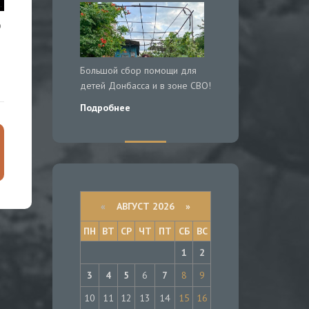
о
Большой сбор помощи для
детей Донбасса и в зоне СВО!
Подробнее
«
АВГУСТ 2026 »
ПН
ВТ
СР
ЧТ
ПТ
СБ
ВС
1
2
3
4
5
6
7
8
9
10
11
12
13
14
15
16