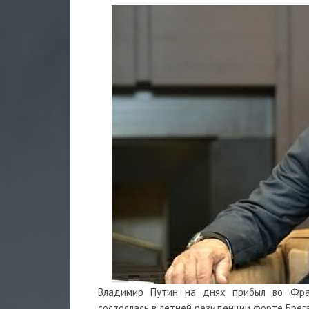
Владимир Путин на днях прибыл во Фра
состоялась в летней резиденции форте Брег