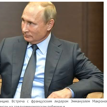
нцию. Встреча с французским лидером Эммануэлем Макроно
ансон на средиземноморском побережье.