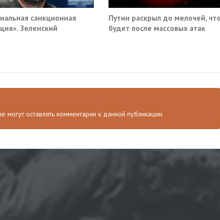
иальная санкционная
Путин раскрыл до мелочей, чт
ция». Зеленский
будет после массовых атак
мал новый план против
Киева по России
и
 не могут оставлять комментарии к данной публикации.