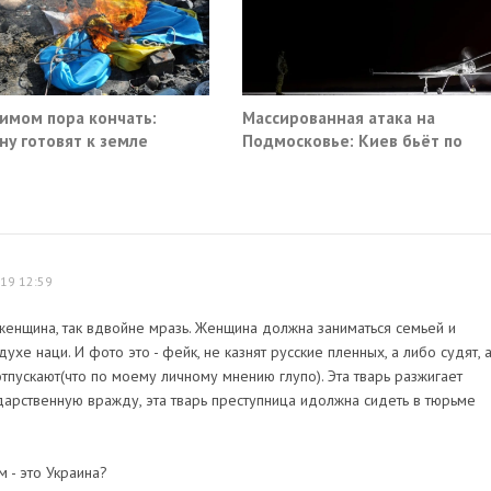
имом пора кончать:
Массированная атака на
ну готовят к земле
Подмосковье: Киев бьёт по
гражданской инфраструктуре
19 12:59
о женщина, так вдвойне мразь. Женщина должна заниматься семьей и
ухе наци. И фото это - фейк, не казнят русские пленных, а либо судят, 
отпускают(что по моему личному мнению глупо). Эта тварь разжигает
рственную вражду, эта тварь преступница идолжна сидеть в тюрьме
м - это Украина?