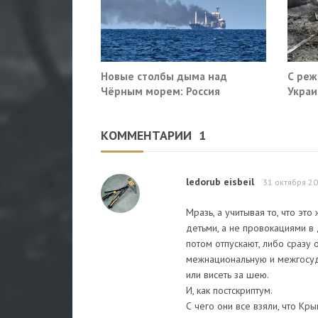
Новые столбы дыма над
С реж
Чёрным морем: Россия
Украи
поразила очередные сухогрузы
Киева
КОММЕНТАРИИ
1
ledorub eisbeil
31 октября 20
Мразь, а учитывая то, что эт
детьми, а не провокациями в д
потом отпускают, либо сразу 
межнациональную и межгосуда
или висеть за шею.
И, как постскриптум.
С чего они все взяли, что Кры