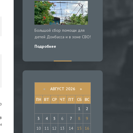
Большой сбор помощи для
детей Донбасса и в зоне СВО!
Подробнее
«
АВГУСТ 2026 »
ПН
ВТ
СР
ЧТ
ПТ
СБ
ВС
о
1
2
в
3
4
5
6
7
8
9
и
10
11
12
13
14
15
16