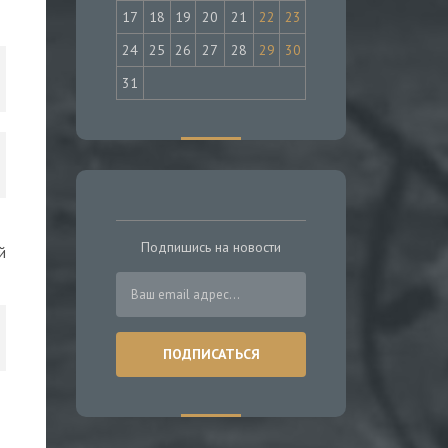
17
18
19
20
21
22
23
24
25
26
27
28
29
30
31
Подпишись на новости
й