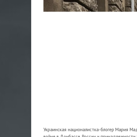
Украинская националистка-блогер Мария Ма
войне в Донбассе, России и принадлежности 