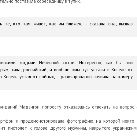
ельно поставила собеседницу в тупик.
 те, кто там живет, как им ближе», – сказала она, вызвав
изкими людьми Небесной сотни. Интересно, как бы они
рым, типа, российский, и вообще, «мы тут устали в Ковеле от
о Ковель устал от войны», – разочарованно заявила на камеру
иданий Мадзигон, попросту отказавшись отвечать на вопрос 
артфон и продемонстрировала фотографию, на которой некто 
т пистолет к голове другого мужчины, накрытого украинским