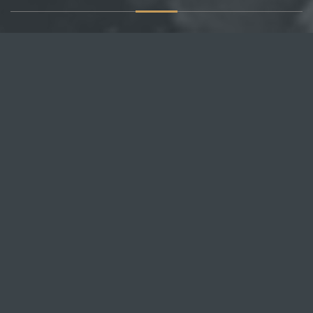
О САЙТЕ
Публикуем различные мнения, статьи и видеоматериалы.
Посетителям нашего сайта предоставляем возможность
общения на портале – вы можете комментировать
публикации и добавлять свои.
НОВОСТИ
Все новости
Россия