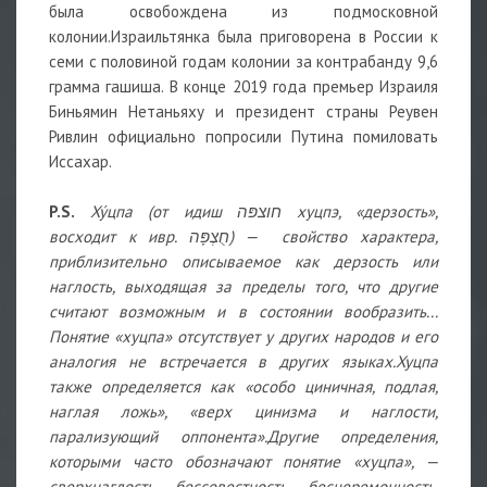
была освобождена из подмосковной
колонии.Израильтянка была приговорена в России к
семи с половиной годам колонии за контрабанду 9,6
грамма гашиша. В конце 2019 года премьер Израиля
Биньямин Нетаньяху и президент страны Реувен
Ривлин официально попросили Путина помиловать
Иссахар.
P.S.
Ху́цпа (от идиш חוצפּה хуцпэ, «дерзость»,
восходит к ивр. חֻצְפָּה) — свойство характера,
приблизительно описываемое как дерзость или
наглость, выходящая за пределы того, что другие
считают возможным и в состоянии вообразить...
Понятие «хуцпа» отсутствует у других народов и его
аналогия не встречается в других языках.
Хуцпа
также определяется как «особо циничная, подлая,
наглая ложь», «верх цинизма и наглости,
парализующий оппонента».
Другие определения,
которыми часто обозначают понятие «хуцпа», —
сверхнаглость, бессовестность, бесцеремонность,