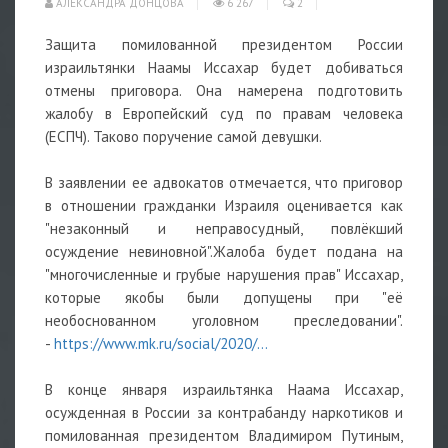
АЛЕКСАНДРА ДОНЦОВА
6 267
2
Защита помилованной президентом России
израильтянки Наамы Иссахар будет добиваться
отмены приговора. Она намерена подготовить
жалобу в Европейский суд по правам человека
(ЕСПЧ). Таково поручение самой девушки.
В заявлении ее адвокатов отмечается, что приговор
в отношении гражданки Израиля оценивается как
"незаконный и неправосудный, повлёкший
осуждение невиновной".Жалоба будет подана на
"многочисленные и грубые нарушения прав" Иссахар,
которые якобы были допущены при "её
необоснованном уголовном преследовании".
-
https://www.mk.ru/social/2020/...
В конце января израильтянка Наама Иссахар,
осужденная в России за контрабанду наркотиков и
помилованная президентом Владимиром Путиным,