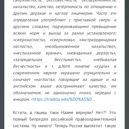
нахальство, хамство, нетерпимость по отношению к
другим, дерзкое и наглое лицемерие. Часто эти
определения употребляют с приставкой сверх- и
другими словами, подчеркивающими превышение
всяких норм и выход за рамки установленого:
«сверхнаглость», «сверхложь», «экстраординарная
наглость», «необыкновенное нахальство»,
«неслыханное вранье», «невиданная дерзость»,
«запредельная бесстыжесть», «небывалая
бесчестность» и т. д.
Хотя понятие «хуцпа» в
современном иврите окрашено отрицательно и
означает «наглость», говорящие на идише и на
английском языке воспринимают качество, им
обозначаемое, не однозначно плохо, нередко с
юмором. -
https://traditio.wiki/%D0%A5%D..
.
Кстати, а гашиш таки Нааме вернули? Нет?! Это
полный бепредел российской правоохранительной
системы. Ну ничего! Теперь Россия выплатит такую