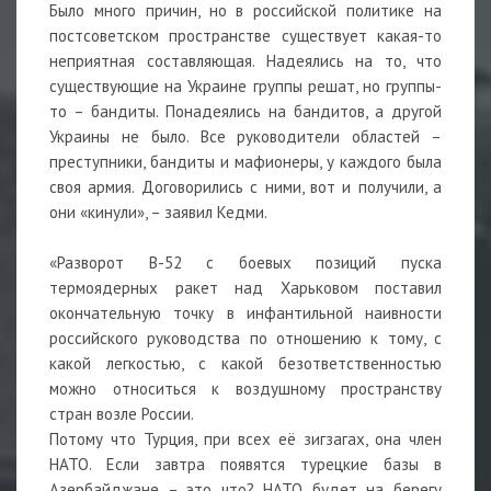
Было много причин, но в российской политике на
постсоветском пространстве существует какая-то
неприятная составляющая. Надеялись на то, что
существующие на Украине группы решат, но группы-
то – бандиты. Понадеялись на бандитов, а другой
Украины не было. Все руководители областей –
преступники, бандиты и мафионеры, у каждого была
своя армия. Договорились с ними, вот и получили, а
они «кинули», – заявил Кедми.
«Разворот B-52 с боевых позиций пуска
термоядерных ракет над Харьковом поставил
окончательную точку в инфантильной наивности
российского руководства по отношению к тому, с
какой легкостью, с какой безответственностью
можно относиться к воздушному пространству
стран возле России.
Потому что Турция, при всех её зигзагах, она член
НАТО. Если завтра появятся турецкие базы в
Азербайджане – это что? НАТО будет на берегу