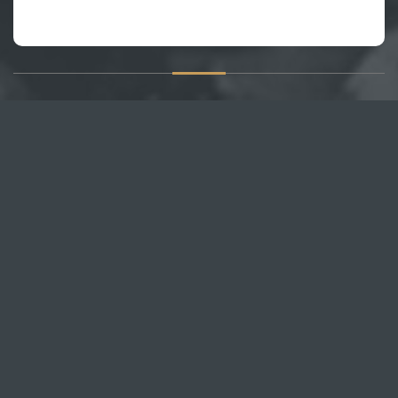
О САЙТЕ
Публикуем различные мнения, статьи и видеоматериалы.
Посетителям нашего сайта предоставляем возможность
общения на портале – вы можете комментировать
публикации и добавлять свои.
НОВОСТИ