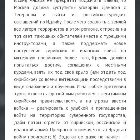
(Если!) Анкара не прекратит поджигать Кавказ, то
Москва должна «уступить» уговорам Дамаска с
Тегераном и выйти из российско-турецких
соглашений по Идлибу. После чего сравнять с землей
все лагеря террористов в этом регионе, отправив на
тот свет тамошних обитателей вместе с турецкими
инструкторами, а также поддержать новое
наступление сирийских и иранских войск на
мятежную провинцию. Более того, Кремль должен
попытаться достичь соглашения с местными
курдами, взять их под свое крыло (или отдать под
сирийское) со всеми вытекающими последствиями в
виде снабжения и обучения. И на любые претензии
турок отвечать фразой «мы работаем с легитимным
сирийским правительством», а на угрозы ввести
войска — реагировать с улыбкой и приглашением
войти на территорию суверенного государства,
дабы потом огрести от сирийской, российской и
иранской армий. Прекрасно понимая, что: а) Эрдоган
войну проиграет; б) Эрдоган ее даже не начнет —